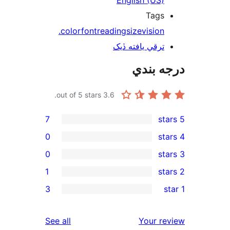
Tags
color
font
reading
size
vision.
ترقي يافته ڏيک
ه بندي
out of 5 stars.
3.6
7
0
0
1
rev
3
rev
rev
reviews
See all
Your re
re