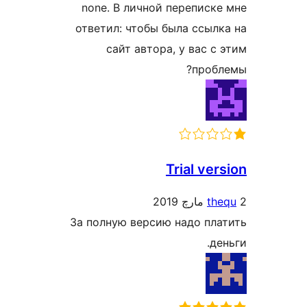
none. В личной переписке
ответил: чтобы была ссылк
сайт автора, у вас с 
пробл
Trial ver
the
За полную версию надо пла
ден