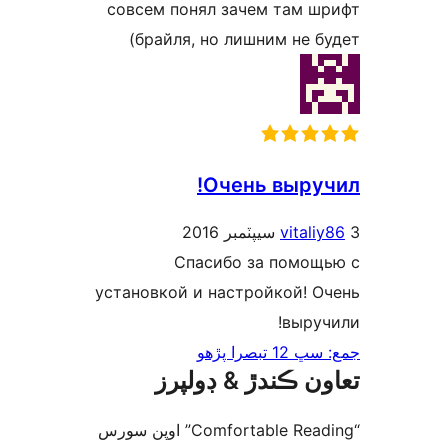
совсем понял зачем там ш
брайля, но лишним не бу
Очень выруч
vitaliy
Спасибо за помощ
установкой и настройкой! О
выруч
1 تبصرا پڙهو
ون ڪندڙ & ڊولپرز
“Comfortable Reading” اوپن سورس