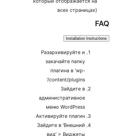
который отображается на
всех страницах)
F
Installation Instruct
Разархивируйте и
закачайте папку
плагина в ‘wp-
content/plugins/’
Зайдите в
административное
меню WordPress
Активируйте плагин
Зайдите в ‘Внешний
вид’ > Виджеты