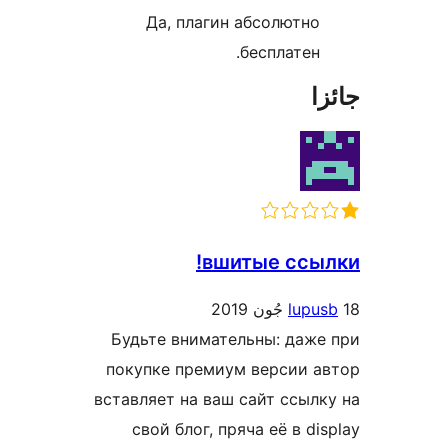
Да, плагин абсолютно
бесплатен.
زا
вшитые ссыл
lupus
Будьте внимательны: даже
покупке премиум версии а
вставляет на ваш сайт ссылк
свой блог, пряча её в dis