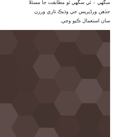
 ۽ ٿي سگهي ٿو مطابقت جا مسئلا
 ورڈپریس جي وڌيڪ تازي ورزن
 استعمال ڪيو وڃي