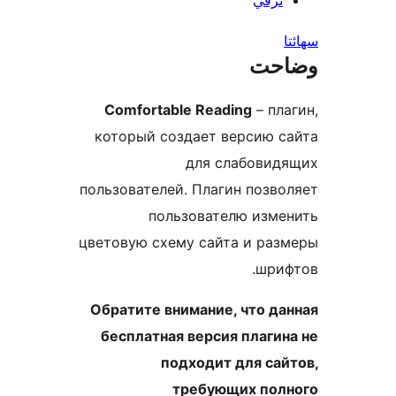
ترقي
ا
احت
Comfortable Reading
– пла
который создает версию с
для слабовидя
пользователей. Плагин позво
пользователю изме
цветовую схему сайта и раз
шриф
Обратите внимание, что да
бесплатная версия плагин
подходит для сай
требующих полн