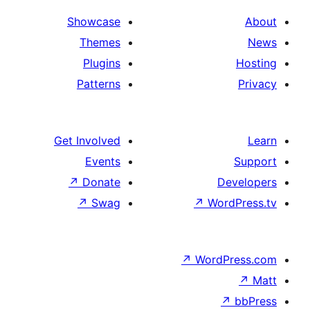
Showcase
Themes
Plugins
Patterns
Get Involved
Events
↗
Donate
De
↗
Swag
↗
Wor
↗
WordP