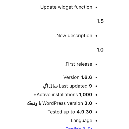
Update widget function
New description.
First release.
Version
1.6.6
اڳ
Last updated
9 سالَ
Active installations
1,000+
WordPress version
3.0 يا وڌيڪ
Tested up to
4.9.30
Language
English (US)