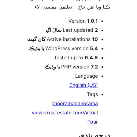
ويا آهن جاچ ۽ تعليمي مقصدن لاءِ
Version
1.0.1
اڳ
Last updated
2 سالَ
Active installations
10 کان گھٽ
WordPress version
5.4 يا وڌيڪ
Tested up to
6.4.9
PHP version
7.2 يا وڌيڪ
Language
English (US)
Tags
panorama
panorama
viewer
real estate tour
Virtual
Tour
ه بندي