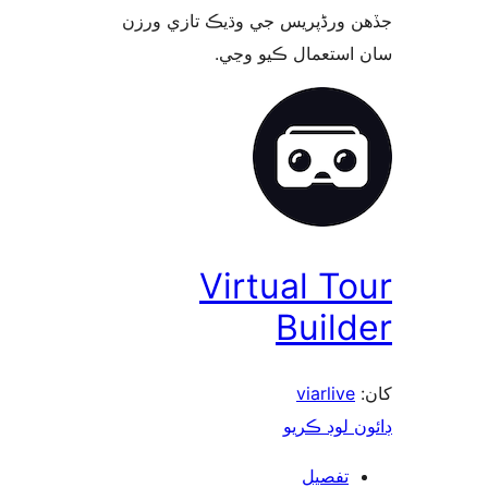
 ورڈپریس جي وڌيڪ تازي ورزن
 استعمال ڪيو وڃي
Virtual To
Build
viarlive
ن لوڊ ڪريو
تفصيل