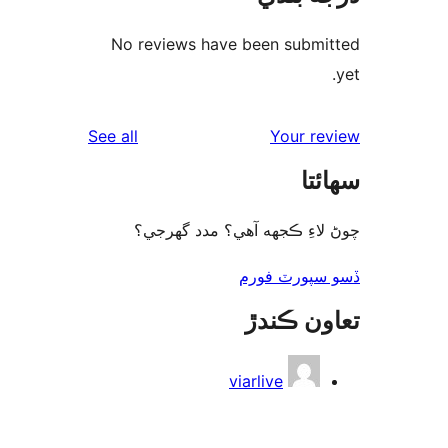
No reviews have been submi
reviews
See all
Your re
ئتا
لاءِ ڪجهه آهي؟ مدد گهرجي؟
سپورٽ فورم
ون ڪندڙ
viarlive