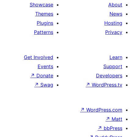
Showcase
Themes
Plugins
Patterns
Get Involved
Events
↗
Donate
De
↗
Swag
↗
Wor
↗
WordP