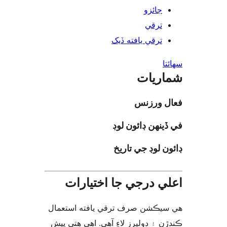
جائزو
ترقي
ترقي يافته ڏيک
ا
ريات
ل ورزنس
ينهن ڊائون لوڊ
ن لوڊ جي تاريخ
ي درجي جا اختيارات
يڪشن صرف ترقي يافته استعمال
ن ۽ ڊولپرز لاءِ آهي. اهي هتي پيش