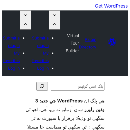
Virtual
Submit a
Submit a
Plugin
Tour
plugin
plugin
Directory
Builder
My
My
favorites
favorites
Log in
Log in
لگ ان
WordPress جي جديد 3
و
 رليزز
سان آزمايو نه ويو آھي. اهو ٿي
 ٿو وڌيڪ برقرار يا سپورٽ نه ٿي
 ۽ ٿي سگهي ٿو مطابقت جا مسئلا