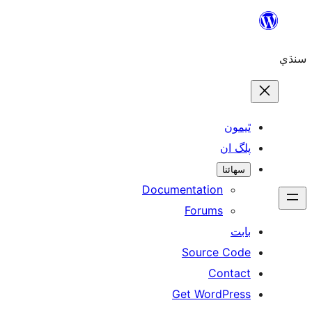
ن
ان
تا
Documentation
Forums
Source 
Con
Get WordP