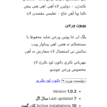
ن ۽ ڊولپرز لاءِ آهي. اهي هتي پيش
ويا آهن جاچ ۽ تعليمي مقصدن لاءِ
ن ورجن
ان جا پوئين ورجن شايد محفوظ يا
ڪم نه هجن. اهي پيداوار ويب
يٽن تي استعمال لاء سفارش نه آهن
اني ڪري ڊائون لوڊ ڪرڻ لاءِ
وص ورجن چونڊيو
ڊائون لوڊ ڪريو
Version
1.0.2
اڳ
Last updated
7 سالَ
Active installations
10 کان گھٽ