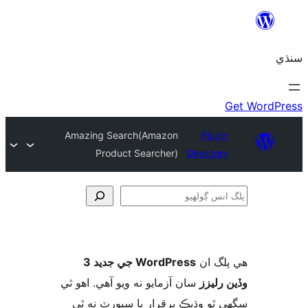
Amazing Search(Amazon
Plugin
Product Searcher)
Directory
و
لگ ان
WordPress جي جديد 3
 رليزز
سان آزمايو نه ويو آھي. اهو ٿي
 ٿو وڌيڪ برقرار يا سپورٽ نه ٿي