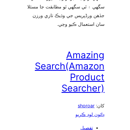
 ۽ ٿي سگهي ٿو مطابقت جا مسئلا
 ورڈپریس جي وڌيڪ تازي ورزن
 استعمال ڪيو وڃي
Amazi
Search(Amaz
Produ
Searche
shoroar
ن لوڊ ڪريو
تفصيل