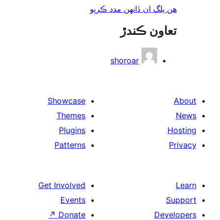
لگ ان ڏانھن مدد ڪريو
ون ڪندڙ
shoroar
Showcase
Themes
Plugins
Patterns
Get Involved
Events
↗
Donate
De