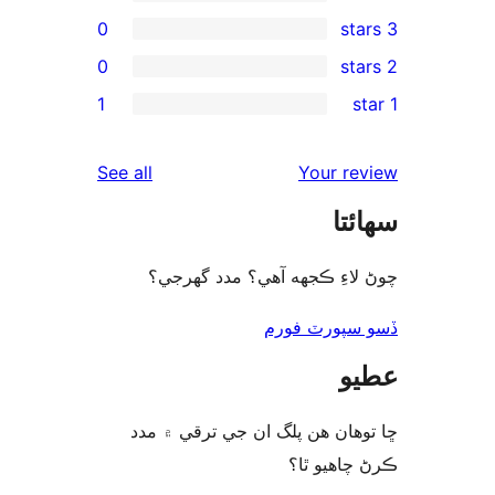
0
0
rev
1
rev
rev
reviews
See all
Your re
rev
ئتا
re
لاءِ ڪجهه آهي؟ مدد گهرجي؟
سپورٽ فورم
و
وھان ھن پلگ ان جي ترقي ۾ مدد
چاھيو ٿا؟