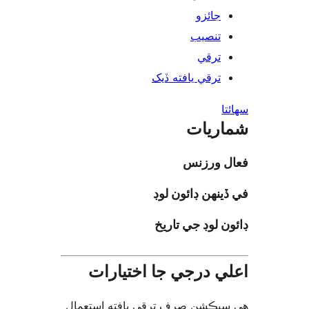
جائزو
تنصيب
ترقي
ترقي يافته ڏيک
ا
ريات
ل ورزنس
ينهن ڊائون لوڊ
ن لوڊ جي تاريخ
ي درجي جا اختيارات
يڪشن صرف ترقي يافته استعمال