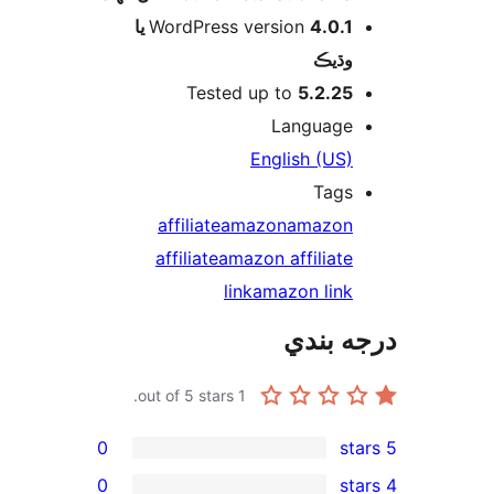
4.0.1 يا
WordPress version
وڌيڪ
Tested up to
5.2.25
Language
English (US)
Tags
affiliate
amazon
amazon
affiliate
amazon affiliate
link
amazon link
ه بندي
out of 5 stars.
1
0
0