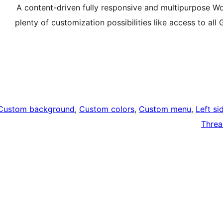
A content-driven fully responsive and multipurpose 
plenty of customization possibilities like access to all
Custom background
, 
Custom colors
, 
Custom menu
, 
Left si
Thre