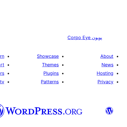
Corpo Eye
پويون
rn
Showcase
About
rt
Themes
News
rs
Plugins
Hosting
tv
Patterns
Privacy