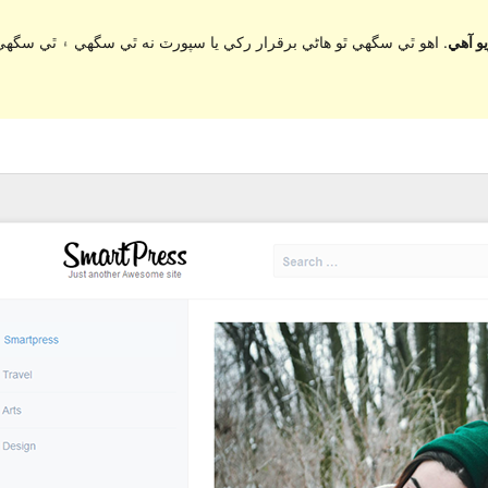
اهو ٿي سگهي ٿو هاڻي برقرار رکي يا سپورٽ نه ٿي سگهي ۽ ٿي سگهي 