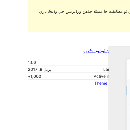
. ٿو مطابقت جا مسئلا جڏهن ورڈپریس جي وڌيڪ تازي
پيش نگاهہ
ڊائونلوڊ ڪريو
1.1.6
نُسخو
اپريل 9, 2017
Last updated
1,000+
Active installations
Theme homepage