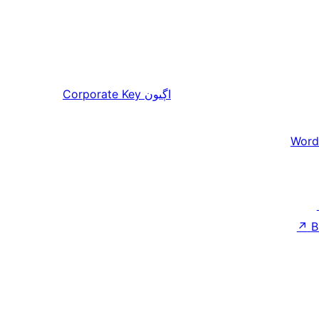
Corporate Key
اڳيون
Word
↗
B