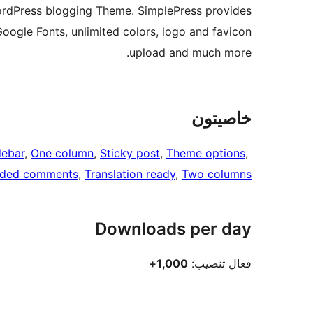
WordPress blogging Theme. SimplePress provides
 Google Fonts, unlimited colors, logo and favicon
upload and much more.
خاصيتون
debar
, 
One column
, 
Sticky post
, 
Theme options
, 
aded comments
, 
Translation ready
, 
Two columns
Downloads per day
1,000+
فعال تنصيب: