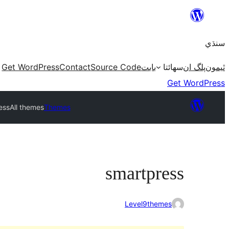
Skip
to
سنڌي
content
Get WordPress
Contact
Source Code
بابت
سھائتا
پلگ ان
ٿيمون
Get WordPress
ess
All themes
Themes
smartpress
Level9themes