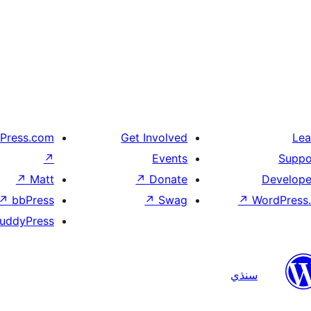
Press.com
Get Involved
Lea
↗
Events
Suppo
↗
Matt
↗
Donate
Develope
↗
bbPress
↗
Swag
↗
WordPress.
uddyPress
سنڌي