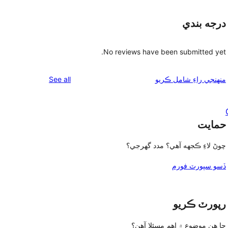
درجه بندي
No reviews have been submitted yet.
reviews
See all
منهنجي راءِ شامل ڪريو
حمايت
چوڻ لاءِ ڪجهه آهي؟ مدد گهرجي؟
ڏسو سپورٽ فورم
رپورٽ ڪريو
ڇا هن موضوع ۾ اهم مسئلا آهن؟