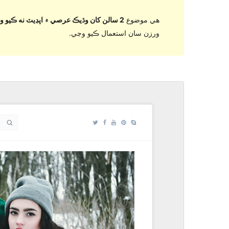
هي موضوع
2 سالن کان وڌيڪ عرصي ۾ اپڊيٽ نه ڪيو ويو آهي
ورزن سان استعمال ڪيو وڃي.