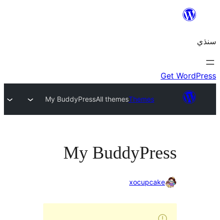
My BuddyPress
All themes
Themes
My BuddyPre
xocupcak