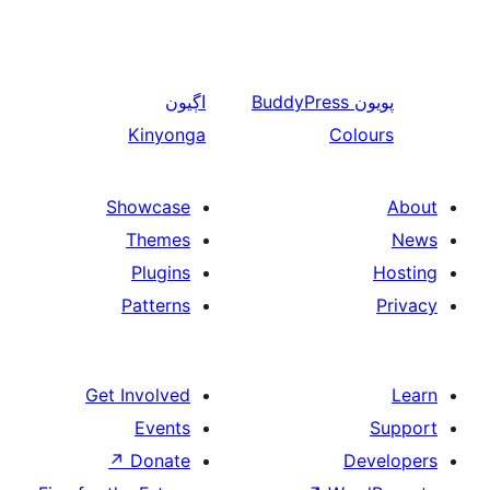
اڳيون
BuddyPress
ن
Kinyonga
Col
Showcase
Themes
Plugins
Patterns
Get Involved
Events
↗
Donate
De