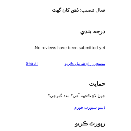
ل تنصيب
ڏهن کان گهٽ
ه بندي
No reviews have been submitted
reviews
See all
ي راءِ شامل ڪريو
يت
اءِ ڪجهه آهي؟ مدد گهرجي؟
سپورٽ فورم
رٽ ڪريو