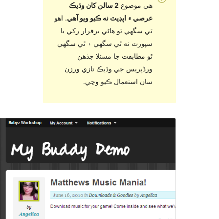
هي موضوع
2 سالن کان وڌيڪ
عرصي ۾ اپڊيٽ نه ڪيو ويو آهي
. اهو
ٿي سگهي ٿو هاڻي برقرار رکي يا
سپورٽ نه ٿي سگهي ۽ ٿي سگهي
ٿو مطابقت جا مسئلا جڏهن
ورڈپریس جي وڌيڪ تازي ورزن
سان استعمال ڪيو وڃي.