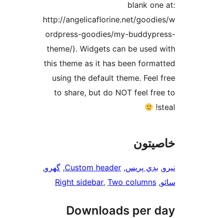
blank one
http://angelicaflorine.net/goodi
ordpress-goodies/my-buddypr
theme/). Widgets can be used 
this theme as it has been forma
using the default theme. Feel 
to share, but do NOT feel fre
s
يتون
, 
گھرو
, 
Custom header
, 
بڊي پريس
,
Right sidebar
, 
Two columns
, 
Downloads per 