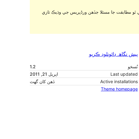
. ٿو مطابقت جا مسئلا جڏهن ورڈپریس جي وڌيڪ تازي
پيش نگاهہ
ڊائونلوڊ ڪريو
1.2
نُسخو
اپريل 21, 2011
Last updated
ڏهن کان گهٽ
Active installations
Theme homepage