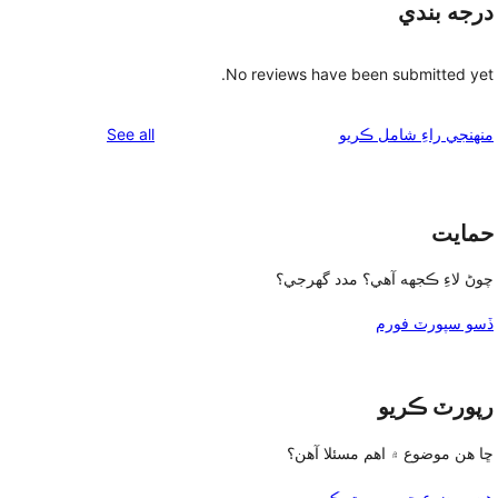
درجه بندي
No reviews have been submitted yet.
reviews
See all
منهنجي راءِ شامل ڪريو
حمايت
چوڻ لاءِ ڪجهه آهي؟ مدد گهرجي؟
ڏسو سپورٽ فورم
رپورٽ ڪريو
ڇا هن موضوع ۾ اهم مسئلا آهن؟
هن موضوع جي رپورٽ ڪريو