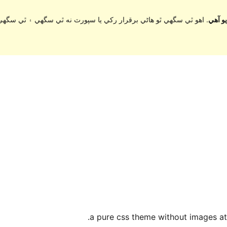
اهو ٿي سگهي ٿو هاڻي برقرار رکي يا سپورٽ نه ٿي سگهي ۽ ٿي سگهي 
a pure css theme without images at a