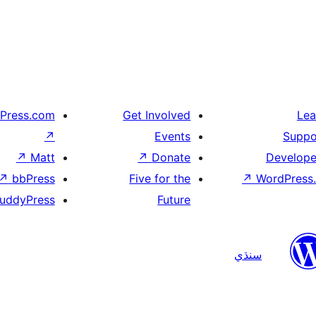
Press.com
Get Involved
Lea
↗
Events
Suppo
↗
Matt
↗
Donate
Develope
↗
bbPress
Five for the
↗
WordPress.
uddyPress
Future
سنڌي