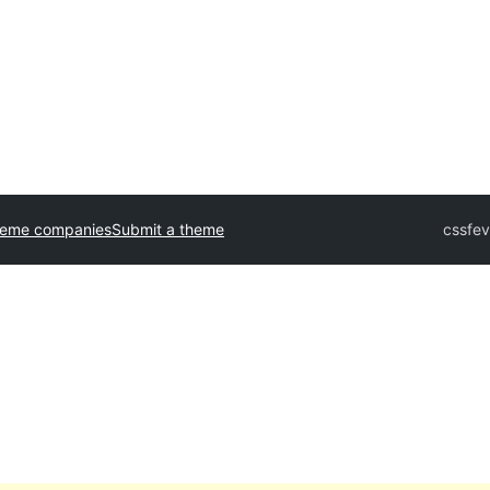
heme companies
Submit a theme
cssfev