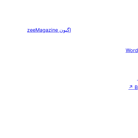
zeeMagazine
اڳيون
Word
↗
B