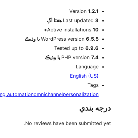
ميٽا
Version
1.2.1
اڳ
Last updated
3 هفتا
Active installations
10+
WordPress version
6.5.5 يا وڌيڪ
Tested up to
6.9.6
PHP version
7.4 يا وڌيڪ
Language
English (US)
Tags
ing automation
omnichannel
personalization
درجه بندي
No reviews have been submitted yet.