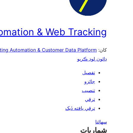
omation & Web Tracking
ting Automation & Customer Data Platform
کان:
ڊائون لوڊ ڪريو
تفصيل
جائزو
تنصيب
ترقي
ترقي يافته ڏيک
سھائتا
شماريات