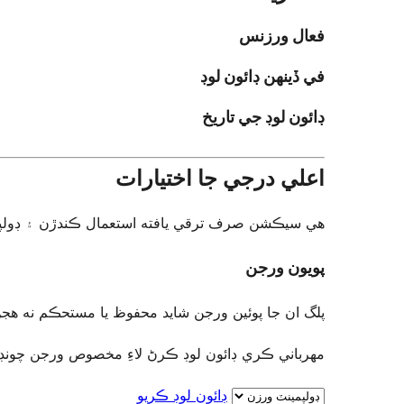
فعال ورزنس
في ڏينهن ڊائون لوڊ
ڊائون لوڊ جي تاريخ
اعلي درجي جا اختيارات
هي سيڪشن صرف ترقي يافته استعمال ڪندڙن ۽ ڊولپرز ل.
پويون ورجن
پلگ ان جا پوئين ورجن شايد محفوظ يا مستحڪم نه هجن.
مھرباني ڪري ڊائون لوڊ ڪرڻ لاءِ مخصوص ورجن چونڊ.
ڊائون لوڊ ڪريو