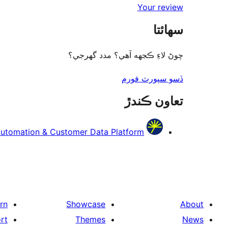
Your review
سھائتا
چوڻ لاءِ ڪجهه آهي؟ مدد گهرجي؟
ڏسو سپورٽ فورم
تعاون ڪندڙ
utomation & Customer Data Platform
rn
Showcase
About
rt
Themes
News