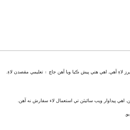
اءِ آهي. اهي هتي پيش ڪيا ويا آهن جاچ ۽ تعليمي مقصدن لاءِ
. اهي پيداوار ويب سائيٽن تي استعمال لاء سفارش نه آهن
يو