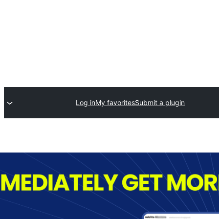
Log in
My favorites
Submit a plugin