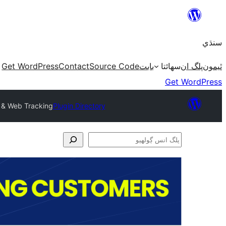
Skip
to
سنڌي
content
Get WordPress
Contact
Source Code
بابت
سھائتا
پلگ ان
ٿيمون
Get WordPress
 & Web Tracking
Plugin Directory
پلگ
انس
ڳولھيو