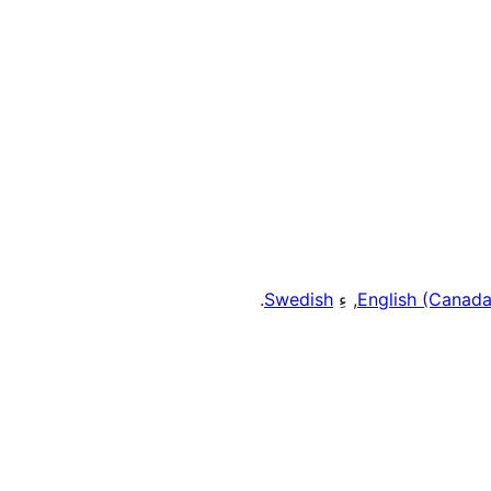
.
Swedish
, ءِ
English (Canada