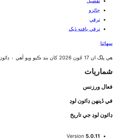
تفصيل
جائزو
ترقي
ترقي يافته ڏيک
سھائتا
هي پلگ ان 17 جُون 2026 کان بند ڪيو ويو آهي ۽ ڊائون لوڊ لاءِ دستياب ناهي. هي بندش دائمي آهي. سبب: ليکڪ جي درخواست.
شماريات
فعال ورزنس
في ڏينهن ڊائون لوڊ
ڊائون لوڊ جي تاريخ
ميٽا
Version
5.0.11