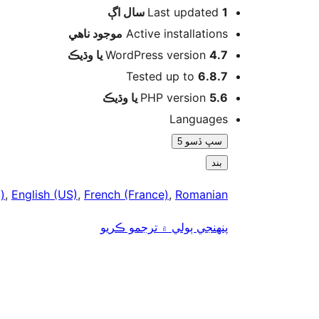
اڳ
Last updated
1 سال
موجود ناھي
Active installations
WordPress version
4.7 يا وڌيڪ
Tested up to
6.8.7
PHP version
5.6 يا وڌيڪ
Languages
سڀ ڏسو 5
بند
)
,
English (US)
,
French (France)
,
Romanian
پنھنجي ٻولي ۾ ترجمو ڪريو