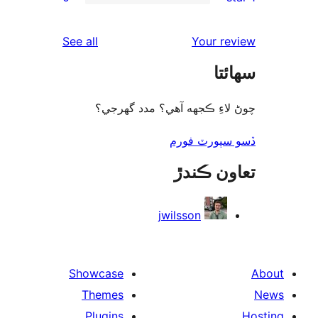
rev
reviews
See all
Your re
rev
ئتا
rev
لاءِ ڪجهه آهي؟ مدد گهرجي؟
سپورٽ فورم
ون ڪندڙ
jwilsson
Showcase
Themes
Plugins