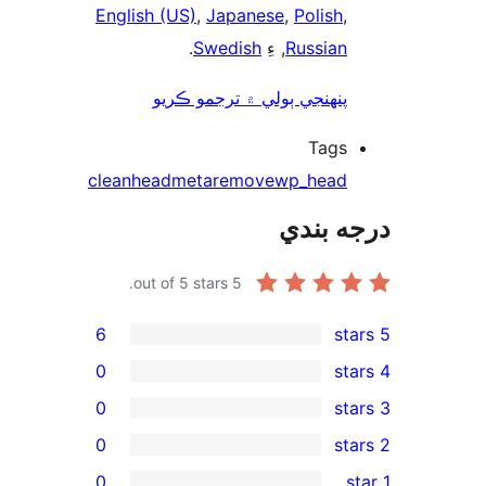
English (US)
,
Japanese
,
Polish
,
.
Swedish
, ءِ
Russian
پنھنجي ٻولي ۾ ترجمو ڪريو
Tags
clean
head
meta
remove
wp_head
ه بندي
out of 5 stars.
5
6
0
0
0
rev
0
rev