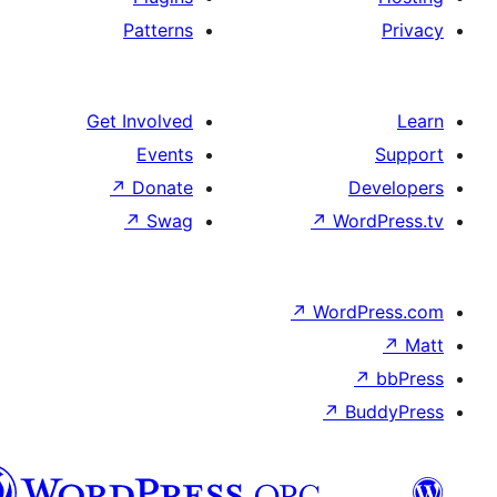
Patterns
Get Involved
Events
↗
Donate
De
↗
Swag
↗
Wor
↗
WordP
↗
Bu