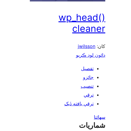
wp_head
clean
jwilsson
ن لوڊ ڪريو
تفصيل
جائزو
تنصيب
ترقي
ترقي يافته ڏيک
ا
ريات