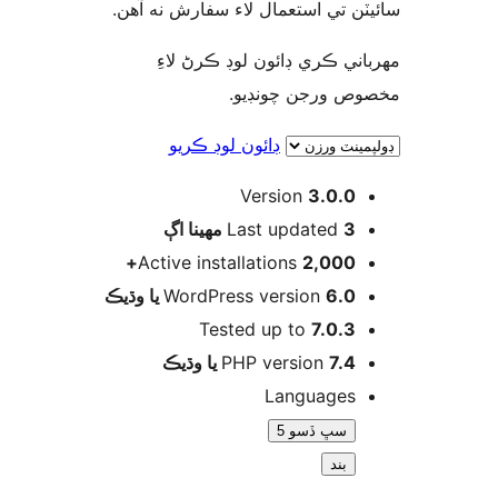
يٽن تي استعمال لاء سفارش نه آهن
اني ڪري ڊائون لوڊ ڪرڻ لاءِ
وص ورجن چونڊيو
ڊائون لوڊ ڪريو
Version
3.0.0
اڳ
Last updated
3 مهينا
Active installations
2,000+
WordPress version
6.0 يا وڌيڪ
Tested up to
7.0.3
PHP version
7.4 يا وڌيڪ
Languages
سڀ ڏسو 5
بند