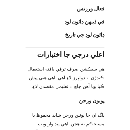
ل ورزنس
ينهن ڊائون لوڊ
ن لوڊ جي تاريخ
ي درجي جا اختيارات
يڪشن صرف ترقي يافته استعمال
ن ۽ ڊولپرز لاءِ آهي. اهي هتي پيش
ويا آهن جاچ ۽ تعليمي مقصدن لاءِ
ن ورجن
ان جا پوئين ورجن شايد محفوظ يا
ڪم نه هجن. اهي پيداوار ويب