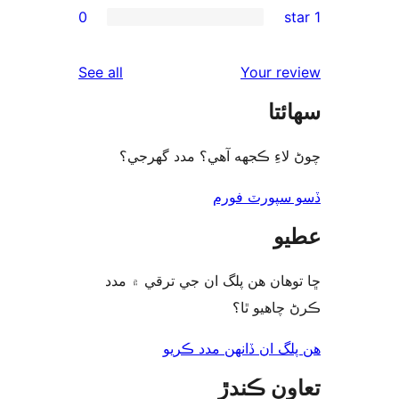
0
re
rev
reviews
See all
Your re
rev
ئتا
rev
لاءِ ڪجهه آهي؟ مدد گهرجي؟
سپورٽ فورم
و
وھان ھن پلگ ان جي ترقي ۾ مدد
چاھيو ٿا؟
لگ ان ڏانھن مدد ڪريو
ون ڪندڙ