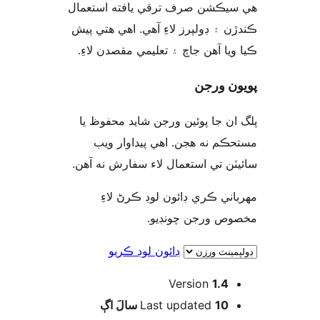
يڪشن صرف ترقي يافته استعمال
ن ۽ ڊولپرز لاءِ آهي. اهي هتي پيش
ويا آهن جاچ ۽ تعليمي مقصدن لاءِ
ن ورجن
ان جا پوئين ورجن شايد محفوظ يا
ڪم نه هجن. اهي پيداوار ويب
يٽن تي استعمال لاء سفارش نه آهن
اني ڪري ڊائون لوڊ ڪرڻ لاءِ
وص ورجن چونڊيو
ڊائون لوڊ ڪريو
Version
1.4
اڳ
Last updated
10 سالَ