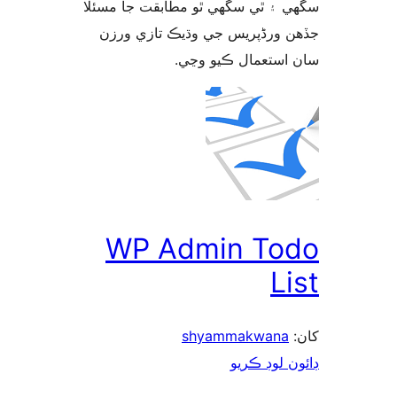
 ۽ ٿي سگهي ٿو مطابقت جا مسئلا
 ورڈپریس جي وڌيڪ تازي ورزن
 استعمال ڪيو وڃي
WP Admin To
L
shyammakwana
ن لوڊ ڪريو