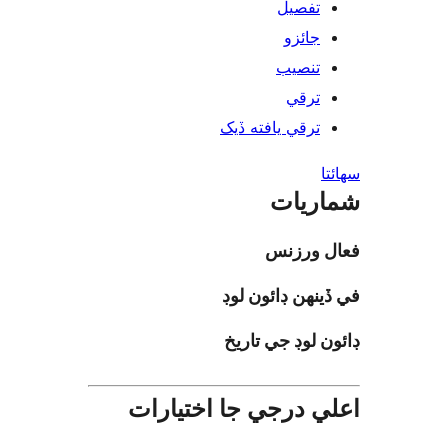
تفصيل
جائزو
تنصيب
ترقي
ترقي يافته ڏيک
ا
ريات
ل ورزنس
ينهن ڊائون لوڊ
ن لوڊ جي تاريخ
ي درجي جا اختيارات