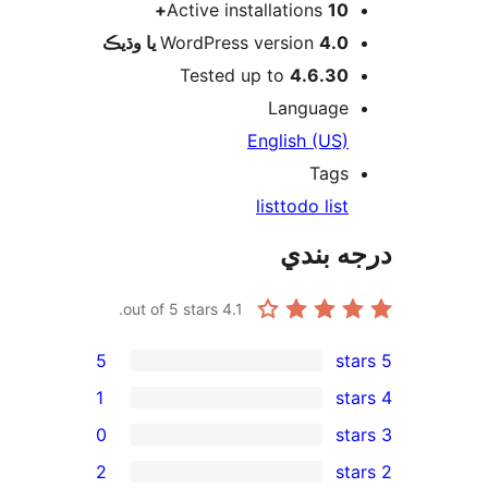
Active installations
10+
WordPress version
4.0 يا وڌيڪ
Tested up to
4.6.30
Language
English (US)
Tags
list
todo list
ه بندي
out of 5 stars.
4.1
5
1
0
2
rev