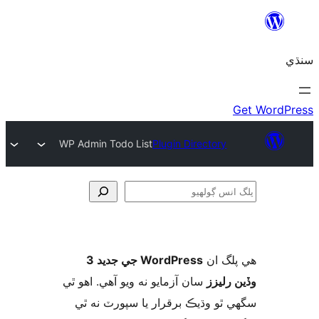
WP Admin Todo List
Plugin Directory
و
لگ ان
WordPress جي جديد 3
 رليزز
سان آزمايو نه ويو آھي. اهو ٿي
 ٿو وڌيڪ برقرار يا سپورٽ نه ٿي