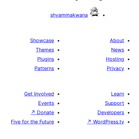
shyammakwana
Showcase
Themes
Plugins
Patterns
Get Involved
Events
↗
Donate
De
Five for the Future
↗
Wor