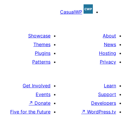
CasualWP
Showcase
Themes
Plugins
Patterns
Get Involved
Events
↗
Donate
De
Five for the Future
↗
Wor