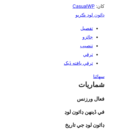
CasualWP
ن لوڊ ڪريو
تفصيل
جائزو
تنصيب
ترقي
ترقي يافته ڏيک
ا
ريات
ل ورزنس
ينهن ڊائون لوڊ
ن لوڊ جي تاريخ