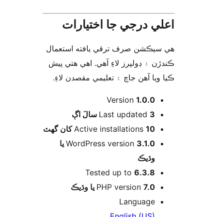
ي درجي جا اختيارات
يڪشن صرف ترقي يافته استعمال
ن ۽ ڊولپرز لاءِ آهي. اهي هتي پيش
ويا آهن جاچ ۽ تعليمي مقصدن لاءِ
Version
1.0.0
اڳ
Last updated
3 سالَ
Active installations
10 کان گھٽ
3.1.0 يا
WordPress version
وڌيڪ
Tested up to
6.3.8
PHP version
7.0 يا وڌيڪ
Language
English (US)