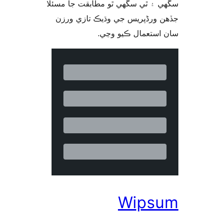
 ۽ ٿي سگهي ٿو مطابقت جا مسئلا
 ورڈپریس جي وڌيڪ تازي ورزن
 استعمال ڪيو وڃي
Wips