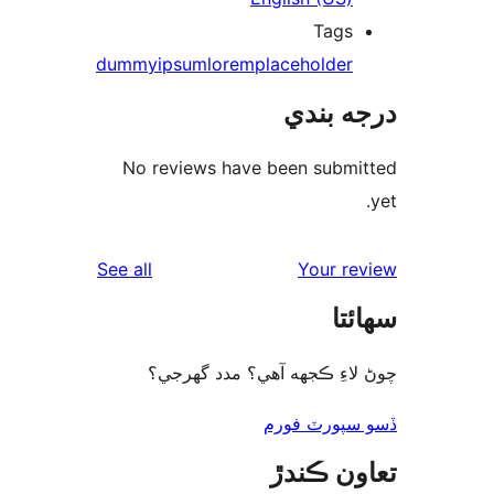
Tags
dummy
ipsum
lorem
placeholder
ه بندي
No reviews have been submi
reviews
See all
Your re
ئتا
لاءِ ڪجهه آهي؟ مدد گهرجي؟
سپورٽ فورم
ون ڪندڙ