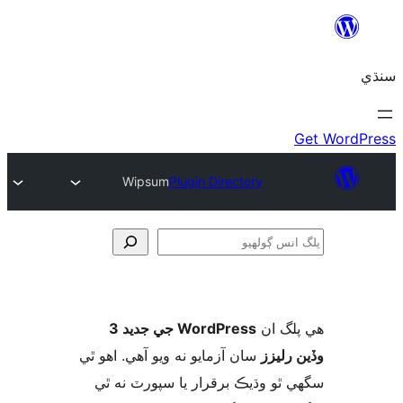
Wipsum
Plugin Directory
و
لگ ان
WordPress جي جديد 3
 رليزز
سان آزمايو نه ويو آھي. اهو ٿي
 ٿو وڌيڪ برقرار يا سپورٽ نه ٿي