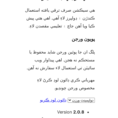
يڪشن صرف ترقي يافته استعمال
ن ۽ ڊولپرز لاءِ آهي. اهي هتي پيش
ويا آهن جاچ ۽ تعليمي مقصدن لاءِ
ن ورجن
ان جا پوئين ورجن شايد محفوظ يا
ڪم نه هجن. اهي پيداوار ويب
يٽن تي استعمال لاء سفارش نه آهن
اني ڪري ڊائون لوڊ ڪرڻ لاءِ
وص ورجن چونڊيو
ڊائون لوڊ ڪريو
Version
2.0.8