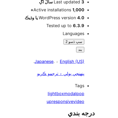
اڳ
Last updated
3 سالَ
Active installations
1,000+
WordPress version
4.0 يا وڌيڪ
Tested up to
6.3.9
Languages
سڀ ڏسو 2
بند
.
Japanese
۽ .
English (US)
پنھنجي ٻولي ۾ ترجمو ڪريو
Tags
lightbox
modal
pop
up
responsive
video
ه بندي