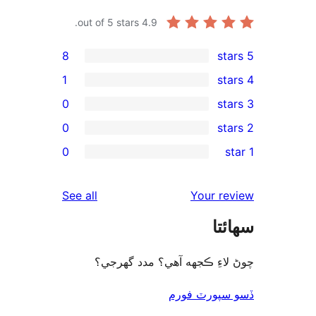
out of 5 stars.
4.9
8
1
0
0
rev
0
re
rev
reviews
See all
Your re
rev
ئتا
rev
لاءِ ڪجهه آهي؟ مدد گهرجي؟
سپورٽ فورم