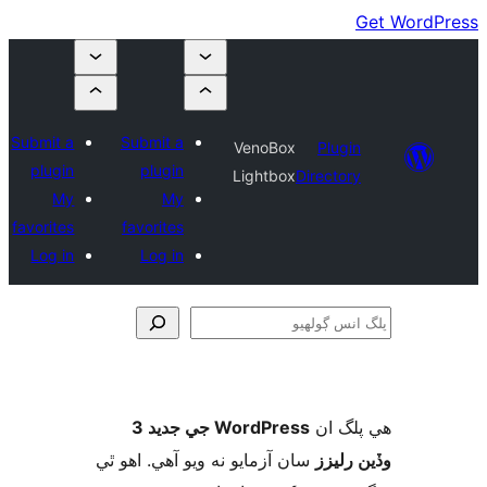
Submit a
Submit a
VenoBox
Plugin
plugin
plugin
Lightbox
Directory
My
My
favorites
favorites
Log in
Log in
و
لگ ان
WordPress جي جديد 3
 رليزز
سان آزمايو نه ويو آھي. اهو ٿي