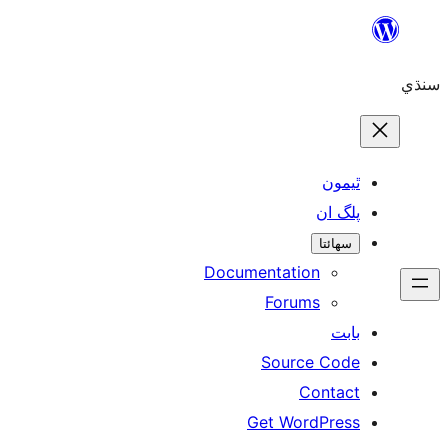
ن
ان
تا
Documentation
Forums
Source 
Con
Get WordP