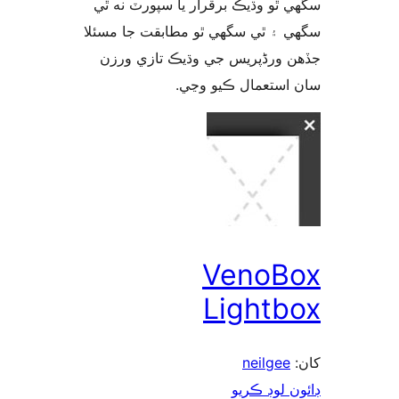
 ٿو وڌيڪ برقرار يا سپورٽ نه ٿي
 ۽ ٿي سگهي ٿو مطابقت جا مسئلا
 ورڈپریس جي وڌيڪ تازي ورزن
 استعمال ڪيو وڃي
VenoB
Lightb
neilgee
ن لوڊ ڪريو