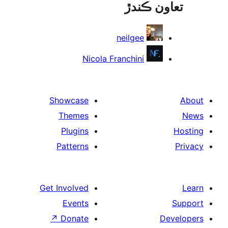
ون ڪندڙ
neilgee
Nicola Franchini
Showcase
Themes
Plugins
Patterns
Get Involved
Events
↗
Donate
De