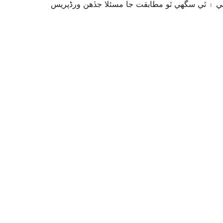
گهي ۽ ٿي سگهي ٿو مطابقت جا مسئلا جڏهن ورڈپریس