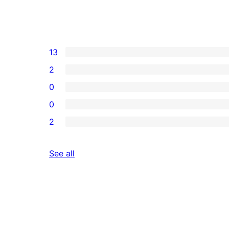
13
2
0
0
2
reviews
See all