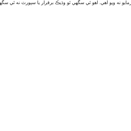
ايو نه ويو آھي. اهو ٿي سگهي ٿو وڌيڪ برقرار يا سپورٽ نه ٿي س