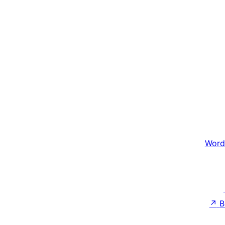
Word
↗
B