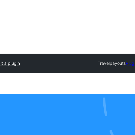
t a plugin
Travelpayouts
Plug