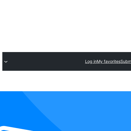
Log in
My favorites
Submi