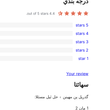
درجه بندي
out of 5 stars.
4.4
5 stars
13
4 stars
5-
2
3 stars
star
4-
0
2 stars
reviews
star
3-
0
1 star
reviews
star
2-
2
reviews
star
1-
Your review
reviews
star
سھائتا
reviews
گذريل ٻن مهينن ۾ حل ٿيل مسئلا:
1 مان 2