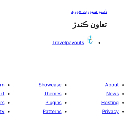
ڏسو سپورٽ فورم
تعاون ڪندڙ
Travelpayouts
rn
Showcase
About
rt
Themes
News
rs
Plugins
Hosting
tv
Patterns
Privacy