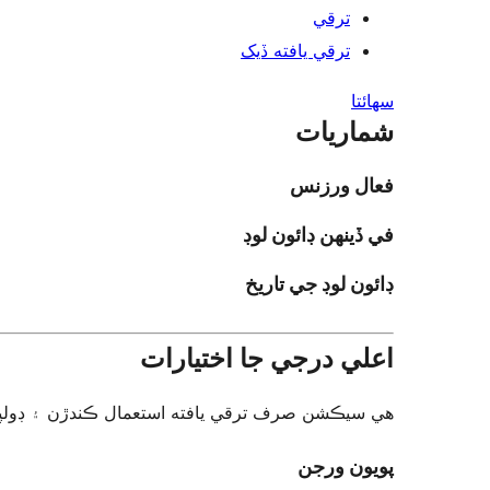
ترقي
ترقي يافته ڏيک
سھائتا
شماريات
فعال ورزنس
في ڏينهن ڊائون لوڊ
ڊائون لوڊ جي تاريخ
اعلي درجي جا اختيارات
هي سيڪشن صرف ترقي يافته استعمال ڪندڙن ۽ ڊولپرز ل.
پويون ورجن