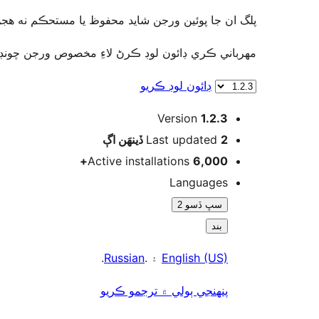
پلگ ان جا پوئين ورجن شايد محفوظ يا مستحڪم نه هجن.
مھرباني ڪري ڊائون لوڊ ڪرڻ لاءِ مخصوص ورجن چونڊ.
ڊائون لوڊ ڪريو
ميٽا
Version
1.2.3
اڳ
Last updated
2 ڏينهَن
Active installations
6,000+
Languages
سڀ ڏسو 2
بند
.
Russian
۽ .
English (US)
پنھنجي ٻولي ۾ ترجمو ڪريو