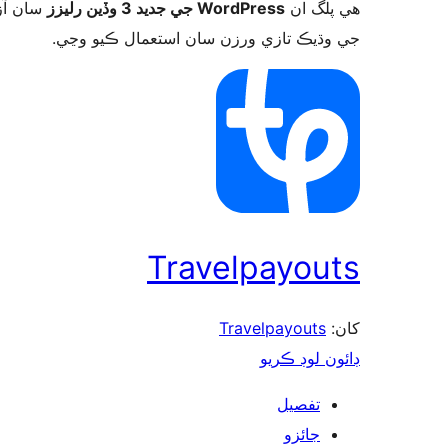
ھي پلگ ان
WordPress جي جديد 3 وڏين رليزز
سان آزم
جي وڌيڪ تازي ورزن سان استعمال ڪيو وڃي.
Travelpayouts
Travelpayouts
کان:
ڊائون لوڊ ڪريو
تفصيل
جائزو