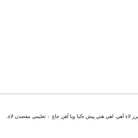
اءِ آهي. اهي هتي پيش ڪيا ويا آهن جاچ ۽ تعليمي مقصدن لاءِ