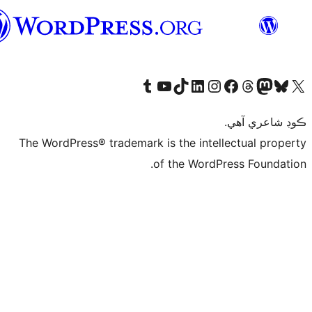
سنڌي
The