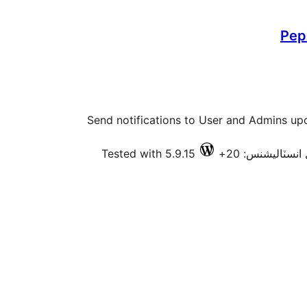
Pep
Send notifications to User and Admins u
Tested with 5.9.15
 انسٽاليشنس: 20