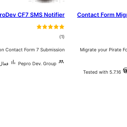
roDev CF7 SMS Notifier
Contact Form Migr
ڪل
)
(1
درجه
pon Contact Form 7 Submission
Migrate your Pirate F
بندي
فعال+
Pepro Dev. Group
Tested with 5.7.16