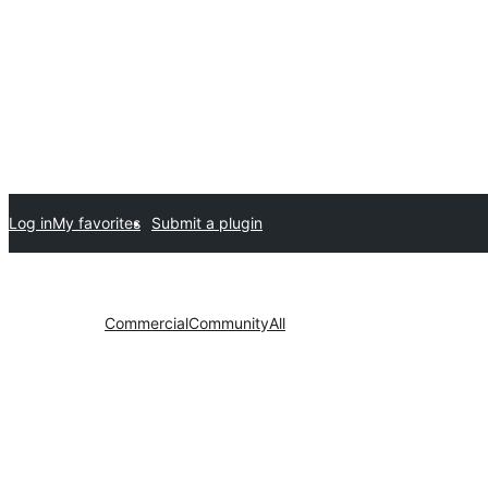
Log in
My favorites
Submit a plugin
Commercial
Community
All