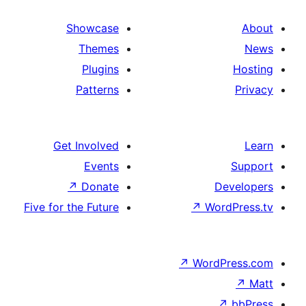
Showcase
Themes
Plugins
Patterns
Get Involved
Events
↗
Donate
De
Five for the Future
↗
Wor
↗
WordP