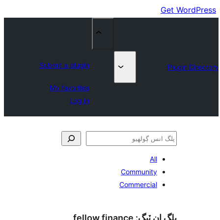
Submit a plugin
My favorites
Log in
All
Community
Commercial
fellow finance
 ان ٽيگ