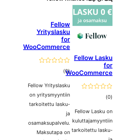
Fellow
Yrityslasku
for
WooCommerce
Fellow La
ڪل
)
(0
WooComme
درجه
Fellow Yrityslasku
بندي
on yritysmyyntiin
ل
tarkoitettu lasku-
جه
Fellow Lask
ja
دي
kuluttajamyyn
osamaksupalvelu.
tarkoitettu la
Maksutapa on