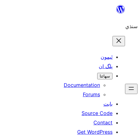
ن
ان
تا
Documentation
Forums
Source 
Con
Get WordP