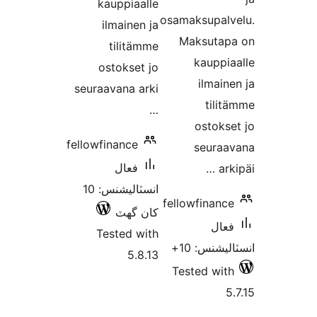
kauppiaalle
osamaksupalv
ilmainen ja
Maksutap
tilitämme
kauppia
ostokset jo
ilmaine
seuraavana arki
tilit
…
ostokse
fellowfinance
seuraa
فعال
arki
انسٽاليشنس: 10
fellowfinance
کان گھٽ
فعال
Tested with
اليشنس: 10
5.8.13
Tested with
5