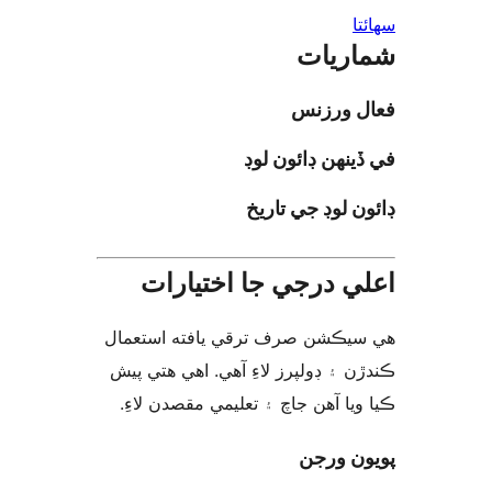
ا
ريات
ل ورزنس
ينهن ڊائون لوڊ
ن لوڊ جي تاريخ
ي درجي جا اختيارات
يڪشن صرف ترقي يافته استعمال
ن ۽ ڊولپرز لاءِ آهي. اهي هتي پيش
ويا آهن جاچ ۽ تعليمي مقصدن لاءِ
ن ورجن