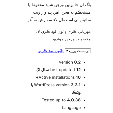
ان جا پوئين ورجن شايد محفوظ يا
ڪم نه هجن. اهي پيداوار ويب
يٽن تي استعمال لاء سفارش نه آهن
اني ڪري ڊائون لوڊ ڪرڻ لاءِ
وص ورجن چونڊيو
ڊائون لوڊ ڪريو
Version
0.2
اڳ
Last updated
12 سالَ
Active installations
10+
3.3.1 يا
WordPress version
وڌيڪ
Tested up to
4.0.38
Language