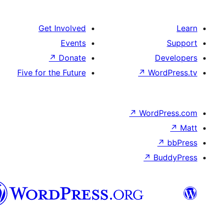
Get Involved
Events
↗
Donate
De
Five for the Future
↗
Wor
↗
WordP
↗
Bu
سنڌي