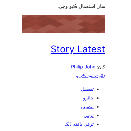
 استعمال ڪيو وڃي
Story Late
Philip John
ن لوڊ ڪريو
تفصيل
جائزو
تنصيب
ترقي
ترقي يافته ڏيک