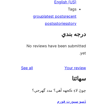
English (US)
Tags
group
latest posts
recent
posts
stories
story
ه بندي
No reviews have been submi
reviews
See all
Your re
ئتا
لاءِ ڪجهه آهي؟ مدد گهرجي؟
سپورٽ فورم