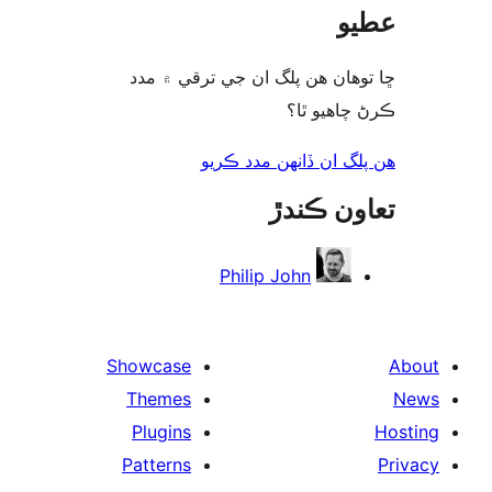
و
وھان ھن پلگ ان جي ترقي ۾ مدد
چاھيو ٿا؟
لگ ان ڏانھن مدد ڪريو
ون ڪندڙ
Philip John
Showcase
Themes
Plugins
Patterns