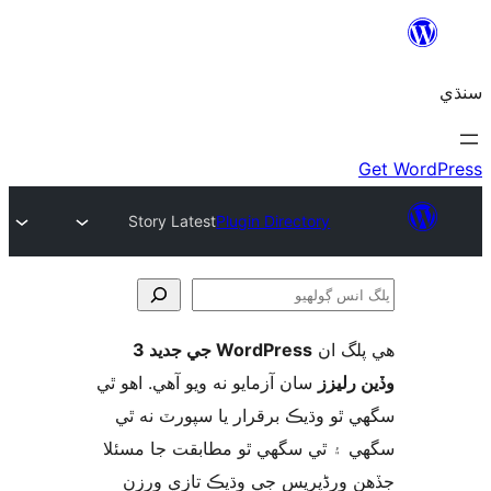
Story Latest
Plugin Directory
لگ ان
WordPress جي جديد 3
و
 رليزز
سان آزمايو نه ويو آھي. اهو ٿي
 ٿو وڌيڪ برقرار يا سپورٽ نه ٿي
 ۽ ٿي سگهي ٿو مطابقت جا مسئلا
 ورڈپریس جي وڌيڪ تازي ورزن