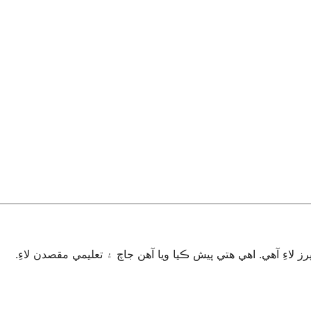
اءِ آهي. اهي هتي پيش ڪيا ويا آهن جاچ ۽ تعليمي مقصدن لاءِ