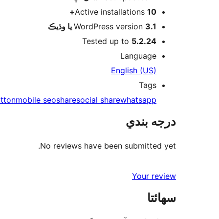
Active installations
10+
WordPress version
3.1 يا وڌيڪ
Tested up to
5.2.24
Language
English (US)
Tags
tton
mobile seo
share
social share
whatsapp
درجه بندي
No reviews have been submitted yet.
Your review
سھائتا