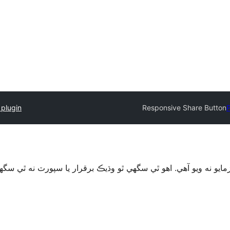
 plugin
Responsive Share Button
P
ايو نه ويو آھي. اهو ٿي سگهي ٿو وڌيڪ برقرار يا سپورٽ نه ٿي س