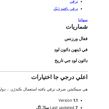
ترقي
ترقي يافته ڏيک
سھائتا
شماريات
فعال ورزنس
في ڏينهن ڊائون لوڊ
ڊائون لوڊ جي تاريخ
اعلي درجي جا اختيارات
هي سيڪشن صرف ترقي يافته استعمال ڪندڙن ۽ ڊولپرز ل.
ميٽا
Version
1.1
اڳ
Last updated
7 سالَ