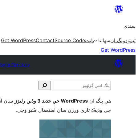
Skip
to
سنڌي
content
Get WordPress
Contact
Source Code
بابت
سھائتا
پلگ ان
ٿيمون
Get WordPress
lugin Directory
پلگ
انس
ھي پلگ ان
WordPress جي جديد 3 وڏين رليزز
سان آزم
ڳولھيو
جي وڌيڪ تازي ورزن سان استعمال ڪيو وڃي.