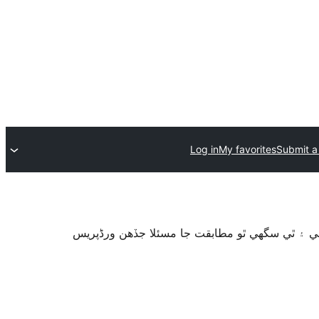
Log in
My favorites
Submit a
گهي ۽ ٿي سگهي ٿو مطابقت جا مسئلا جڏهن ورڈپریس