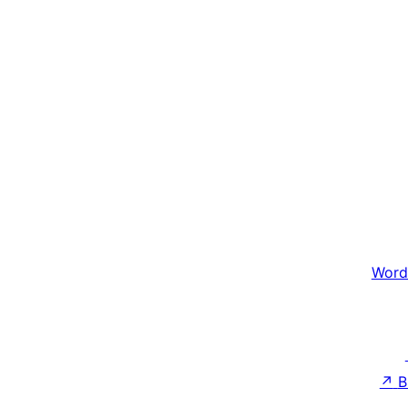
Word
↗
B