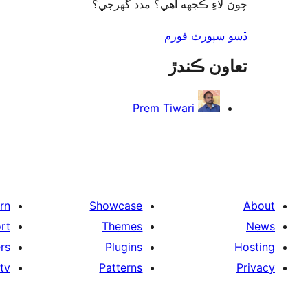
چوڻ لاءِ ڪجهه آهي؟ مدد گهرجي؟
ڏسو سپورٽ فورم
تعاون ڪندڙ
Prem Tiwari
rn
Showcase
About
rt
Themes
News
rs
Plugins
Hosting
tv
Patterns
Privacy