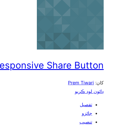
esponsive Share Button
Prem Tiwari
کان:
ڊائون لوڊ ڪريو
تفصيل
جائزو
تنصيب