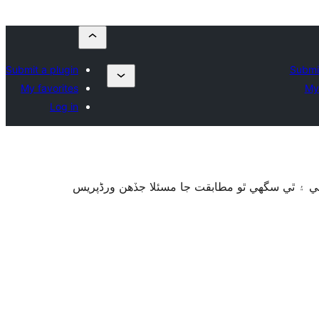
Submit a plugin
Submit
My favorites
My 
Log in
گهي ۽ ٿي سگهي ٿو مطابقت جا مسئلا جڏهن ورڈپریس