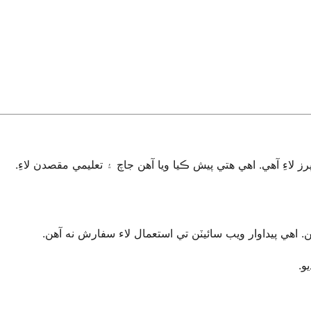
اءِ آهي. اهي هتي پيش ڪيا ويا آهن جاچ ۽ تعليمي مقصدن لاءِ
. اهي پيداوار ويب سائيٽن تي استعمال لاء سفارش نه آهن
يو