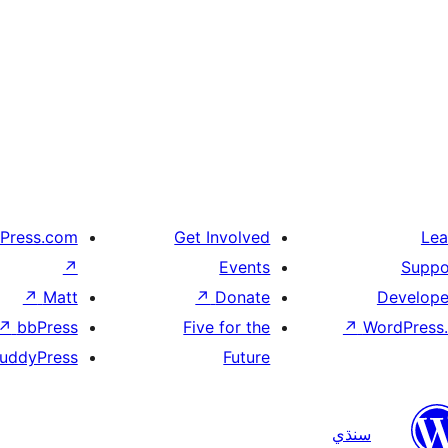
Press.com
Get Involved
Lea
↗
Events
Suppo
↗
Matt
↗
Donate
Develope
↗
bbPress
Five for the
↗
WordPress.
uddyPress
Future
سنڌي