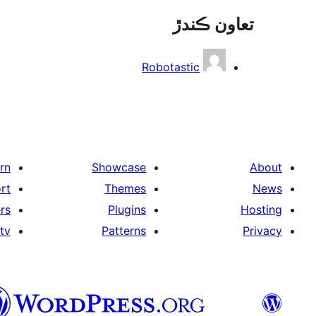
تعاون ڪندڙ
Robotastic
rn
Showcase
About
rt
Themes
News
rs
Plugins
Hosting
tv
Patterns
Privacy