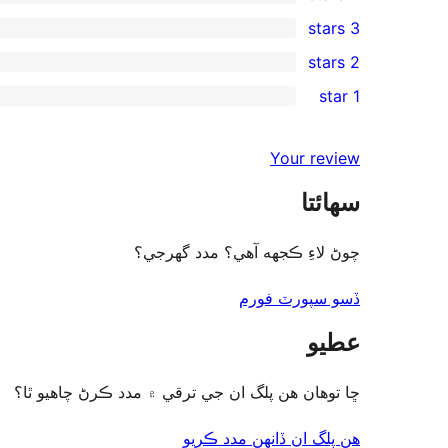
5-
1
3 stars
star
4-
0
2 stars
review
star
3-
0
1 star
review
star
2-
0
reviews
star
1-
Your review
reviews
star
سھائتا
reviews
چوڻ لاءِ ڪجهه آهي؟ مدد گهرجي؟
ڏسو سپورٽ فورم
عطيو
ڇا توھان ھن پلگ ان جي ترقي ۾ مدد ڪرڻ چاھيو ٿا؟
هن پلگ ان ڏانھن مدد ڪريو