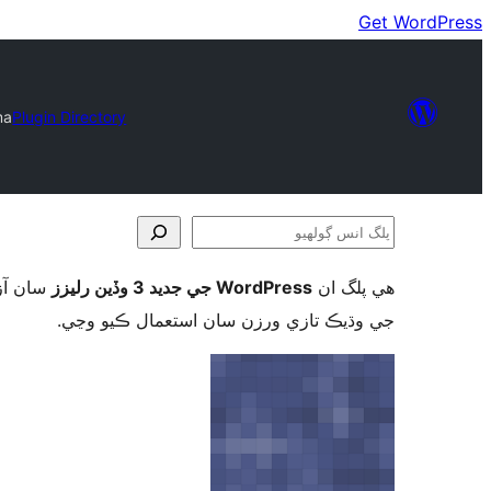
Get WordPress
ma
Plugin Directory
پلگ
انس
ھي پلگ ان
WordPress جي جديد 3 وڏين رليزز
سان آزم
ڳولھيو
جي وڌيڪ تازي ورزن سان استعمال ڪيو وڃي.