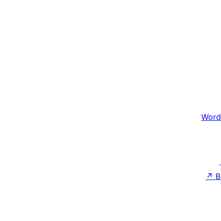
Word
↗
B