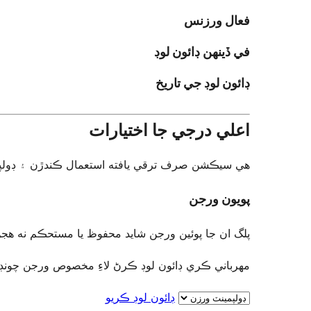
فعال ورزنس
في ڏينهن ڊائون لوڊ
ڊائون لوڊ جي تاريخ
اعلي درجي جا اختيارات
هي سيڪشن صرف ترقي يافته استعمال ڪندڙن ۽ ڊولپرز ل.
پويون ورجن
پلگ ان جا پوئين ورجن شايد محفوظ يا مستحڪم نه هجن.
مھرباني ڪري ڊائون لوڊ ڪرڻ لاءِ مخصوص ورجن چونڊ.
ڊائون لوڊ ڪريو