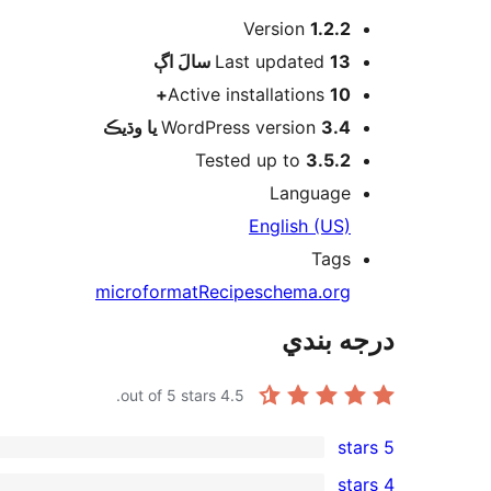
ميٽا
Version
1.2.2
اڳ
Last updated
13 سالَ
Active installations
10+
WordPress version
3.4 يا وڌيڪ
Tested up to
3.5.2
Language
English (US)
Tags
microformat
Recipe
schema.org
درجه بندي
out of 5 stars.
4.5
5 stars
1
4 stars