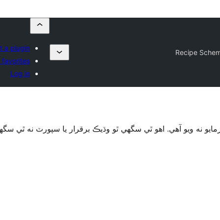
 a plugin
Recipe Sche
favorites
Log in
ايو نه ويو آھي. اهو ٿي سگهي ٿو وڌيڪ برقرار يا سپورٽ نه ٿي س