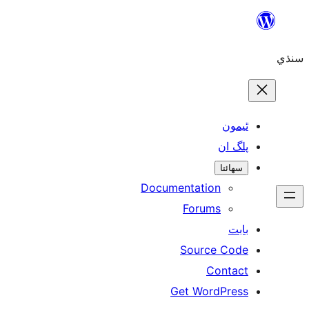
Skip
to
سنڌي
content
ٿيمون
پلگ ان
سھائتا
Documentation
Forums
بابت
Source Code
Contact
Get WordPress