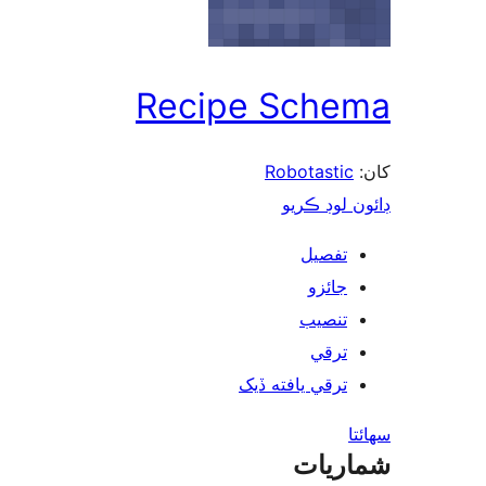
Recipe Schema
Robotastic
کان:
ڊائون لوڊ ڪريو
تفصيل
جائزو
تنصيب
ترقي
ترقي يافته ڏيک
سھائتا
شماريات