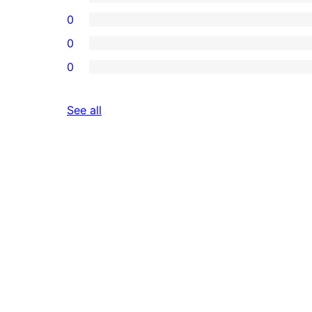
0
0
0
reviews
See all