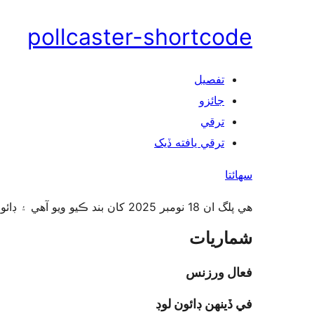
pollcaster-shortcode
تفصيل
جائزو
ترقي
ترقي يافته ڏيک
سھائتا
هي پلگ ان 18 نومبر 2025 کان بند ڪيو ويو آهي ۽ ڊائون لوڊ لاءِ دستياب ناهي. هي بندش دائمي آهي. سبب: ليکڪ جي درخواست.
شماريات
فعال ورزنس
في ڏينهن ڊائون لوڊ