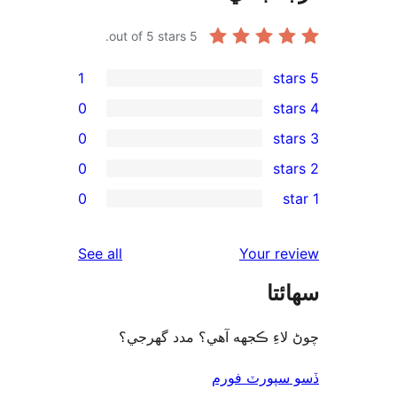
1
0
0
0
0
reviews
See all
دد گهرجي؟