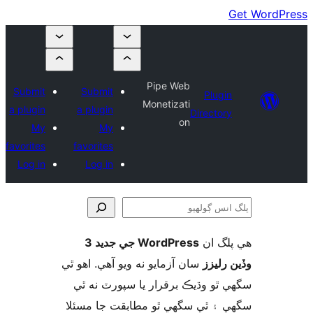
Submit
Submit
a plugin
a plugin
My
My
favorites
favorites
Log in
Log in
WordPress جي جديد 3
 ويو آھي. اهو ٿي
ا سپورٽ نه ٿي
ابقت جا مسئلا