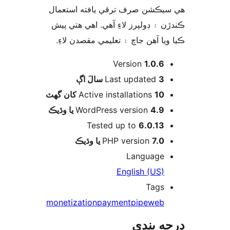
افته استعمال
ي. اهي هتي پيش
مي مقصدن لاءِ
اڳ
Active 
WordPr
Test
monetization
p