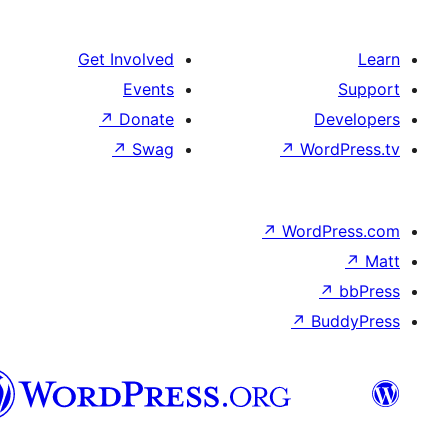
Get Involved
Events
↗
Donate
↗
Swag
سنڌي