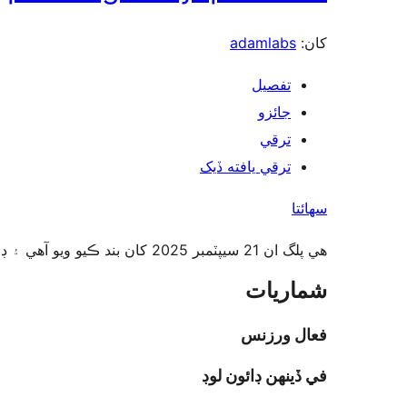
adamlabs
کان:
تفصيل
جائزو
ترقي
ترقي يافته ڏيک
سھائتا
هي پلگ ان 21 سيپٽمبر 2025 کان بند ڪيو ويو آهي ۽ ڊائون لوڊ لاءِ دستياب ناهي. سبب: ھدايتن جي ڀڃڪڙي.
شماريات
فعال ورزنس
في ڏينهن ڊائون لوڊ