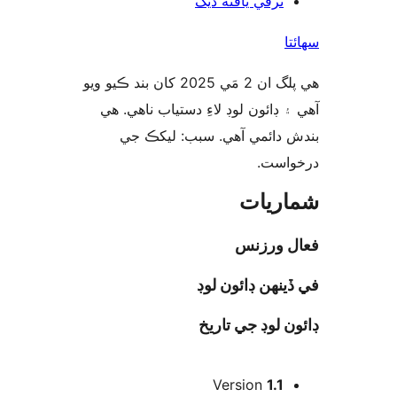
ترقي يافته ڏيک
ا
هي پلگ ان 2 مَي 2025 کان بند ڪيو ويو
 ڊائون لوڊ لاءِ دستياب ناهي. هي
 دائمي آهي. سبب: ليکڪ جي
واست
ريات
ل ورزنس
ينهن ڊائون لوڊ
ن لوڊ جي تاريخ
Version
1.1