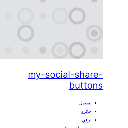
my-social-shar
butto
تفصيل
جائزو
ترقي