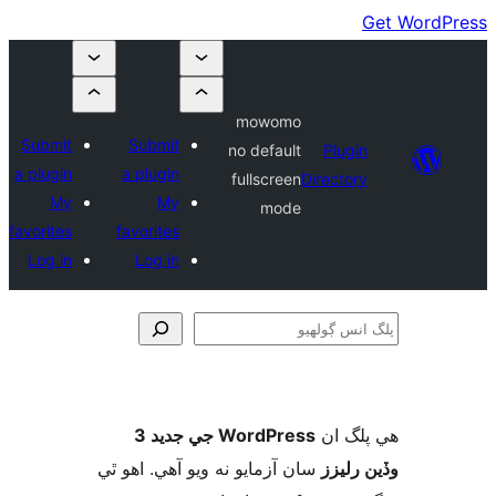
mowomo
Submit
Submit
no default
Plugin
a plugin
a plugin
fullscreen
Directory
My
My
mode
favorites
favorites
Log in
Log in
و
لگ ان
WordPress جي جديد 3
 رليزز
سان آزمايو نه ويو آھي. اهو ٿي