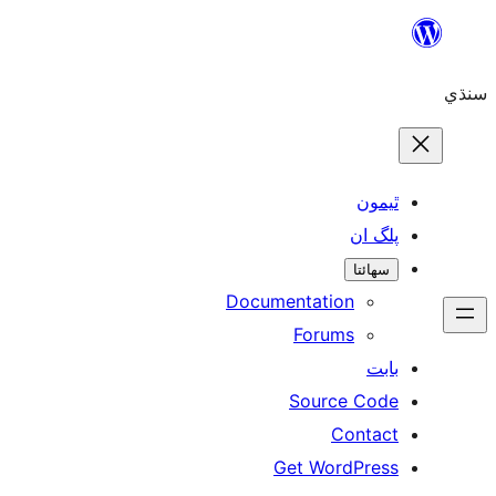
ن
ان
تا
Documentation
Forums
Source 
Con
Get WordP