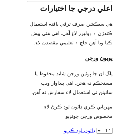
ي درجي جا اختيارات
يڪشن صرف ترقي يافته استعمال
ن ۽ ڊولپرز لاءِ آهي. اهي هتي پيش
ويا آهن جاچ ۽ تعليمي مقصدن لاءِ
ن ورجن
ان جا پوئين ورجن شايد محفوظ يا
ڪم نه هجن. اهي پيداوار ويب
يٽن تي استعمال لاء سفارش نه آهن
اني ڪري ڊائون لوڊ ڪرڻ لاءِ
وص ورجن چونڊيو
ڊائون لوڊ ڪريو