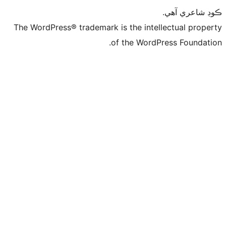
ي
The WordPress® trademark is the intelle
of the WordPre