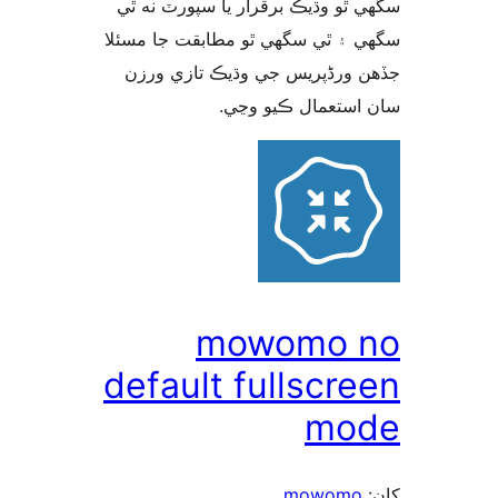
 ٿو وڌيڪ برقرار يا سپورٽ نه ٿي
 ۽ ٿي سگهي ٿو مطابقت جا مسئلا
 ورڈپریس جي وڌيڪ تازي ورزن
 استعمال ڪيو وڃي
mowomo 
default fullscre
mo
mowomo