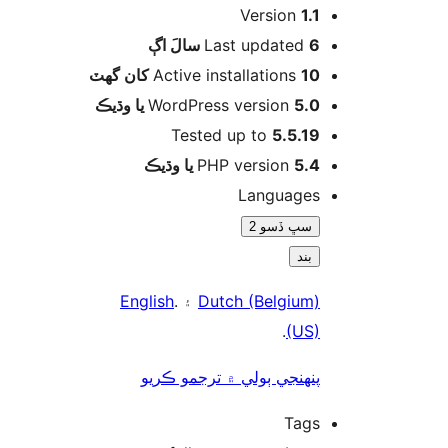
Version
1.1
اڳ
Last updated
6 سالَ
Active installations
10 کان گھٽ
WordPress version
5.0 يا وڌيڪ
Tested up to
5.5.19
PHP version
5.4 يا وڌيڪ
Languages
سڀ ڏسو 2
بند
English
۽ .
Dutch (Belgium)
.
(US)
پنھنجي ٻولي ۾ ترجمو ڪريو
Tags