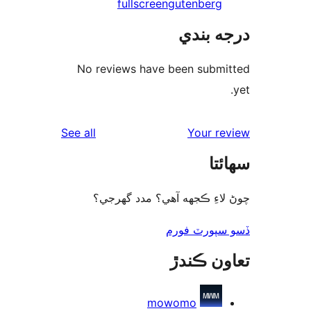
fullscreen
gutenberg
ه بندي
No reviews have been submi
reviews
See all
Your re
ئتا
لاءِ ڪجهه آهي؟ مدد گهرجي؟
سپورٽ فورم
ون ڪندڙ
mowomo