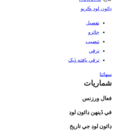
ن لوڊ ڪريو
تفصيل
جائزو
تنصيب
ترقي
ترقي يافته ڏيک
ا
ريات
ل ورزنس
ينهن ڊائون لوڊ
ن لوڊ جي تاريخ