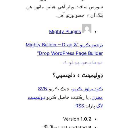
 سافٽ ويئر آهي. ھيٺين ماڻھن ھن
 ان ۾ حصو ورتو آھي
ن
Mighty Plugins
ترجمو ڪريو “Mighty Builder – Drag &
Drop WordPress Page Builder”
ان جي ٻولي ۾
پمينٽ ۾ دلچسپي؟
SVN
، چيڪ ڪريو
براؤز ڪريو
ن
، يا رڪنيت حاصل ڪريو
ڊولپمينٽ
.
RSS
اران
Version
1.0.2
اڳ
Last updated
9 سالَ