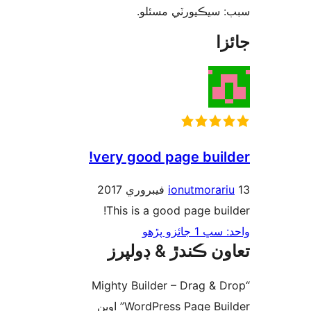
: سيڪيورٽي مسئلو
زا
very good page build
ionutmorari
This is a good page buil
1 جائزو پڙهو
ون ڪندڙ & ڊولپرز
“Mighty Builder – Drag & D
WordPress Page Builder” اوپن