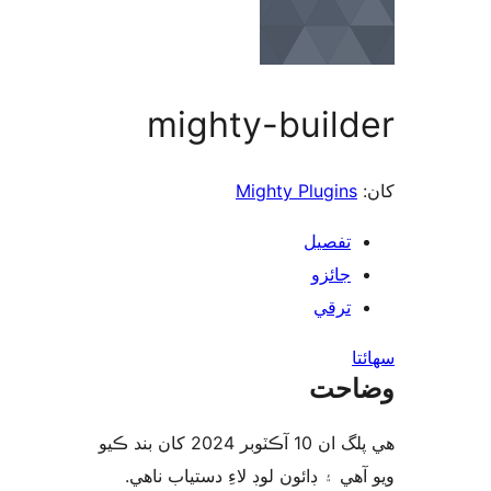
mighty-build
Mighty Plugins
تفصيل
جائزو
ترقي
ا
احت
هي پلگ ان 10 آڪٽوبر 2024 کان بند ڪيو
آهي ۽ ڊائون لوڊ لاءِ دستياب ناهي