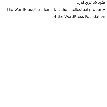
ي
The WordPress® trademark is the intelle
of the WordPre