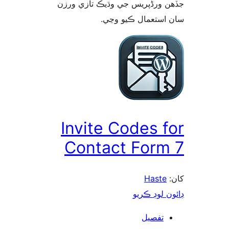
 ورڈپریس جي وڌيڪ تازي ورزن
 استعمال ڪيو وڃي
Invite Codes f
Contact Form
Haste
ن لوڊ ڪريو
تفصيل