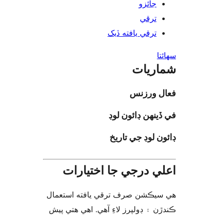
جائزو
ترقي
ترقي يافته ڏيک
ا
ريات
ل ورزنس
ينهن ڊائون لوڊ
ن لوڊ جي تاريخ
ي درجي جا اختيارات
يڪشن صرف ترقي يافته استعمال
ن ۽ ڊولپرز لاءِ آهي. اهي هتي پيش