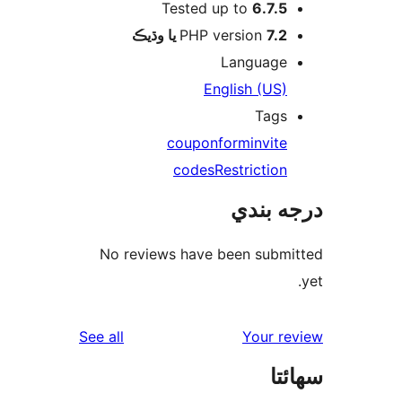
Tested up to
6.7.5
PHP version
7.2 يا وڌيڪ
Language
English (US)
Tags
coupon
form
invite
codes
Restriction
ه بندي
No reviews have been submi
reviews
See all
Your re
ئتا