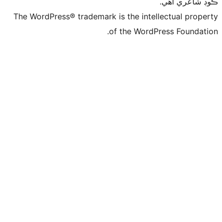
ي
The WordPress® trademark is the intelle
of the WordPre