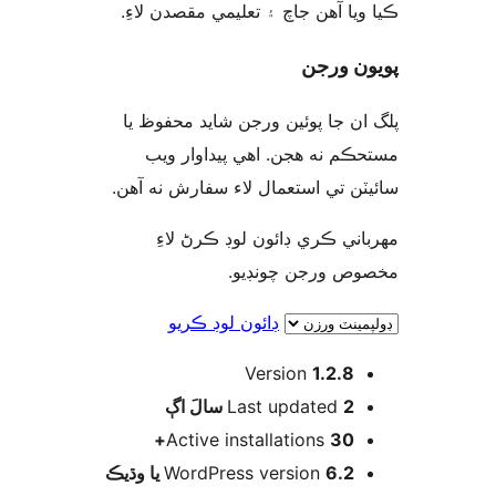
ويا آهن جاچ ۽ تعليمي مقصدن لاءِ
ن ورجن
ان جا پوئين ورجن شايد محفوظ يا
ڪم نه هجن. اهي پيداوار ويب
يٽن تي استعمال لاء سفارش نه آهن
اني ڪري ڊائون لوڊ ڪرڻ لاءِ
وص ورجن چونڊيو
ڊائون لوڊ ڪريو
Version
1.2.8
اڳ
Last updated
2 سالَ
Active installations
30+
WordPress version
6.2 يا وڌيڪ