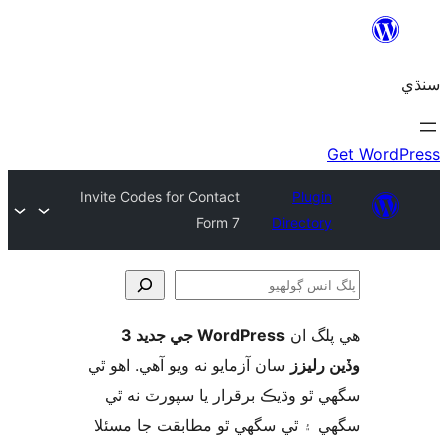
Invite Codes for Contact
Plugin
Form 7
Directory
لگ ان
WordPress جي جديد 3
و
 رليزز
سان آزمايو نه ويو آھي. اهو ٿي
 ٿو وڌيڪ برقرار يا سپورٽ نه ٿي
 ۽ ٿي سگهي ٿو مطابقت جا مسئلا