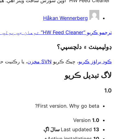
“HW Feed Cleaner” اوپن سورس سافٽ ويئر آهي. ھيٺين ماڻھن ھن پلگ ان ۾ حصو ورتو آھي.
تعاون
Håkan Wennerberg
ڪندڙ
ترجمو ڪريو “HW Feed Cleaner” توهان جي ٻولي ۾.
ڊولپمينٽ ۾ دلچسپي؟
ڪوڊ براؤز ڪريو
، چيڪ ڪريو
SVN مخزن
يا رڪنيت حا
لاگ تبدیل ڪريو
1.0
First version. Why go beta?
ميٽا
Version
1.0
اڳ
Last updated
13 سالَ
Active installations
10+