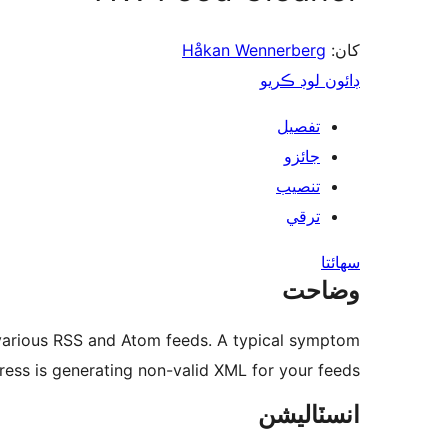
Håkan Wennerberg
کان:
ڊائون لوڊ ڪريو
تفصيل
جائزو
تنصيب
ترقي
سھائتا
وضاحت
r various RSS and Atom feeds. A typical symptom
Press is generating non-valid XML for your feeds.
انسٽاليشن