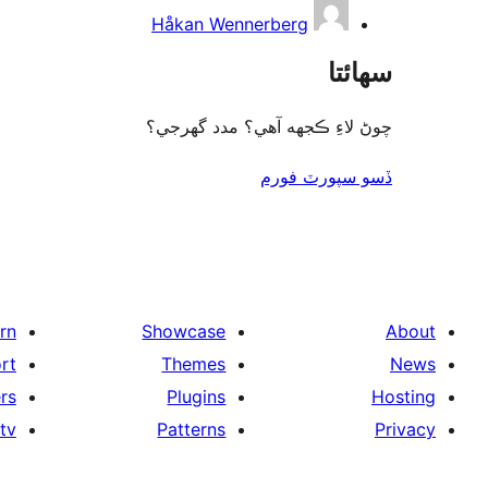
Håkan Wennerberg
سھائتا
چوڻ لاءِ ڪجهه آهي؟ مدد گهرجي؟
ڏسو سپورٽ فورم
rn
Showcase
About
rt
Themes
News
rs
Plugins
Hosting
tv
Patterns
Privacy