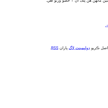
.
RSS
پاران
ڊولپمينٽ لاگ
، صل ڪريو