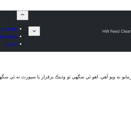
 a plugin
HW Feed Clean
favorites
Log in
ايو نه ويو آھي. اهو ٿي سگهي ٿو وڌيڪ برقرار يا سپورٽ نه ٿي س