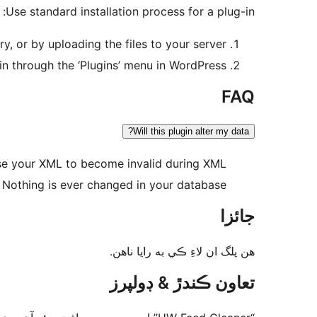
Use standard installation process for a plug-in:
y, or by uploading the files to your server.
in through the ‘Plugins’ menu in WordPress.
FAQ
Will this plugin alter my data?
cause your XML to become invalid during XML
 Nothing is ever changed in your database.
جائزا
ھن پلگ ان لاءِ ڪي به رايا ناھن.
تعاون ڪندڙ & ڊولپرز