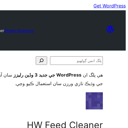
Get WordPress
er
Plugin Directory
پلگ
انس
ھي پلگ ان
WordPress جي جديد 3 وڏين رليزز
سان آزم
ڳولھيو
جي وڌيڪ تازي ورزن سان استعمال ڪيو وڃي.
HW Feed Cleaner