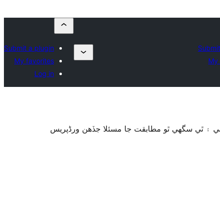
Submit a plugin
Submit
My favorites
My 
Log in
گهي ۽ ٿي سگهي ٿو مطابقت جا مسئلا جڏهن ورڈپریس