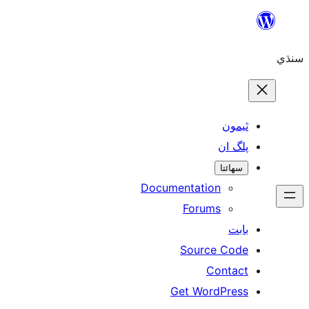
Skip
to
سنڌي
content
ٿيمون
پلگ ان
سھائتا
Documentation
Forums
بابت
Source Code
Contact
Get WordPress