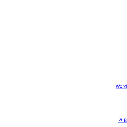
Word
↗
B