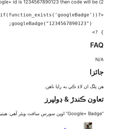
2) Place following function call and pass it your Google+ id. E.g. If Google+ id is 1234567890123 then code will be:
} ?>

FAQ
N/A
جائزا
ھن پلگ ان لاءِ ڪي به رايا ناھن.
تعاون ڪندڙ & ڊولپرز
“Google+ Badge” اوپن سورس سافٽ ويئر آهي. ھيٺين ماڻھن ھن پلگ ان ۾ حصو ورتو آھي.
تعاون