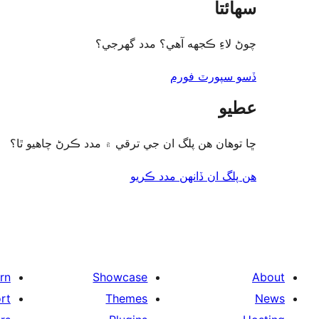
سھائتا
چوڻ لاءِ ڪجهه آهي؟ مدد گهرجي؟
ڏسو سپورٽ فورم
عطيو
ڇا توھان ھن پلگ ان جي ترقي ۾ مدد ڪرڻ چاھيو ٿا؟
هن پلگ ان ڏانھن مدد ڪريو
rn
Showcase
About
rt
Themes
News