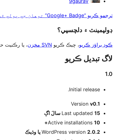
9gaurav
ڪندڙ
ترجمو ڪريو “Google+ Badge” توهان جي ٻولي ۾.
ڊولپمينٽ ۾ دلچسپي؟
ڪوڊ براؤز ڪريو
، چيڪ ڪريو
SVN مخزن
يا رڪنيت حا
لاگ تبدیل ڪريو
1.0
Initial release.
ميٽا
Version
v0.1
اڳ
Last updated
15 سالَ
Active installations
10+
WordPress version
2.0.2 يا وڌيڪ