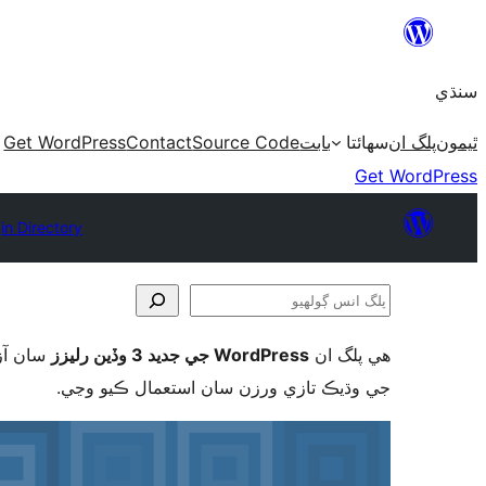
Skip
to
سنڌي
content
Get WordPress
Contact
Source Code
بابت
سھائتا
پلگ ان
ٿيمون
Get WordPress
in Directory
پلگ
انس
ھي پلگ ان
WordPress جي جديد 3 وڏين رليزز
سان آزم
ڳولھيو
جي وڌيڪ تازي ورزن سان استعمال ڪيو وڃي.