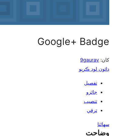
Google+ Badge
9gaurav
کان:
ڊائون لوڊ ڪريو
تفصيل
جائزو
تنصيب
ترقي
سھائتا
وضاحت