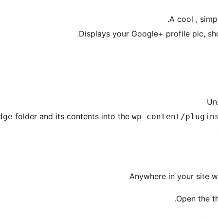
A cool , simp
Displays your Google+ profile pic, sho
Un
folder and its contents into the
dge
wp-content/plugin
Anywhere in your site wh