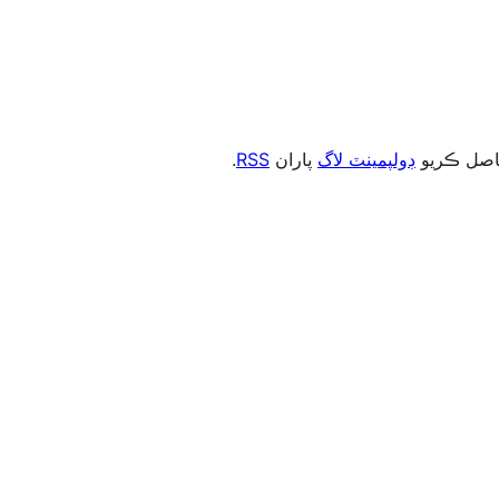
.
RSS
پاران
ڊولپمينٽ لاگ
، صل ڪريو