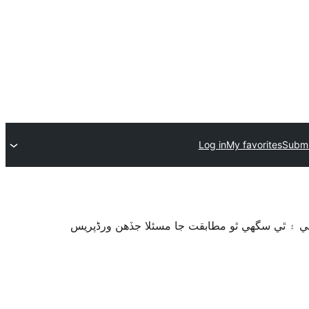
Log in
My favorites
Submi
گهي ۽ ٿي سگهي ٿو مطابقت جا مسئلا جڏهن ورڈپریس