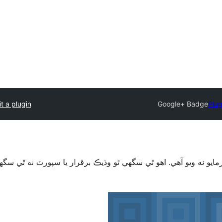
t a plugin
Google+ Badge
Plug
ايو نه ويو آھي. اهو ٿي سگهي ٿو وڌيڪ برقرار يا سپورٽ نه ٿي س