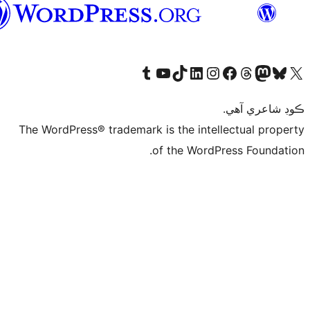
سنڌي
The