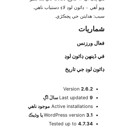
آهي ۽ ڊائون لوڊ لاءِ دستياب ناهي
: ھدايتن جي ڀڃڪڙي
ريات
ل ورزنس
ينهن ڊائون لوڊ
ن لوڊ جي تاريخ
Version
2.6.2
اڳ
Last updated
9 سالَ
موجود ناھي
Active installations
WordPress version
3.1 يا وڌيڪ
Tested up to
4.7.34