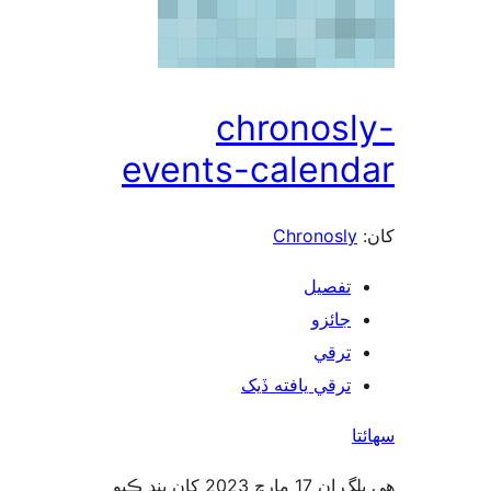
chronosl
events-calend
Chronosly
تفصيل
جائزو
ترقي
ترقي يافته ڏيک
ا
هي پلگ ان 17 مارچ 2023 کان بند ڪيو