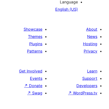
Language
English (US)
Showcase
Themes
Plugins
Patterns
Get Involved
Events
↗
Donate
De
↗
Swag
↗
Wor