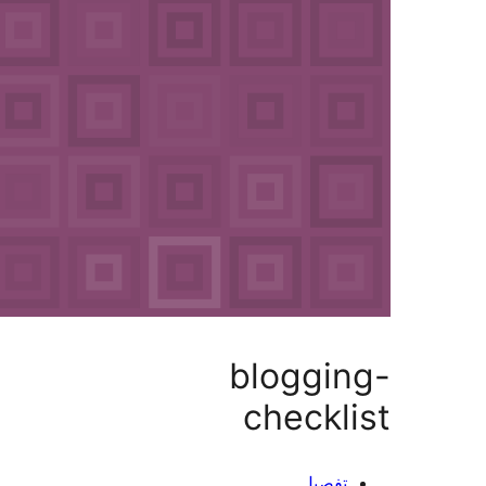
bloggin
checkli
تفصيل