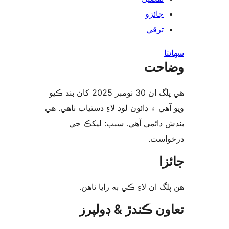
جائزو
ترقي
ا
احت
هي پلگ ان 30 نومبر 2025 کان بند ڪيو
هي ۽ ڊائون لوڊ لاءِ دستياب ناهي. هي
 دائمي آهي. سبب: ليکڪ جي
واست
زا
لگ ان لاءِ ڪي به رايا ناھن
ون ڪندڙ & ڊولپرز