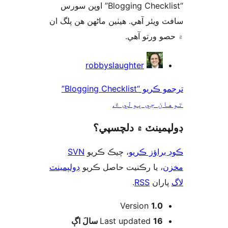
“Blogging Checklist” اوپن سورس
 ويئر آهي. ھيٺين ماڻھن ھن پلگ ان
صو ورتو آھي
ن
robbyslaughter
ترجمو ڪريو “Blogging Checklist”
ان جي ٻولي ۾
پمينٽ ۾ دلچسپي؟
SVN
، چيڪ ڪريو
براؤز ڪريو
ن
، يا رڪنيت حاصل ڪريو
ڊولپمينٽ
.
RSS
اران
Version
1.0
اڳ
Last updated
16 سالَ