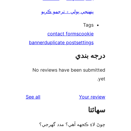
پنھنجي ٻولي ۾ ترجمو ڪريو
Tags
contact forms
cookie
banner
duplicate post
settings
ه بندي
No reviews have been submi
reviews
See all
Your re
ئتا
لاءِ ڪجهه آهي؟ مدد گهرجي؟