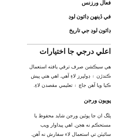
ل ورزنس
ينهن ڊائون لوڊ
ن لوڊ جي تاريخ
ي درجي جا اختيارات
يڪشن صرف ترقي يافته استعمال
ن ۽ ڊولپرز لاءِ آهي. اهي هتي پيش
ويا آهن جاچ ۽ تعليمي مقصدن لاءِ
ن ورجن
ان جا پوئين ورجن شايد محفوظ يا
ڪم نه هجن. اهي پيداوار ويب
يٽن تي استعمال لاء سفارش نه آهن