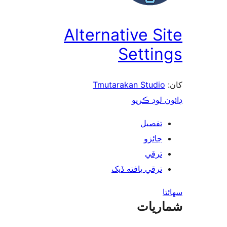
Alternative Si
Settin
Tmutarakan Studio
ن لوڊ ڪريو
تفصيل
جائزو
ترقي
ترقي يافته ڏيک
ا
ريات