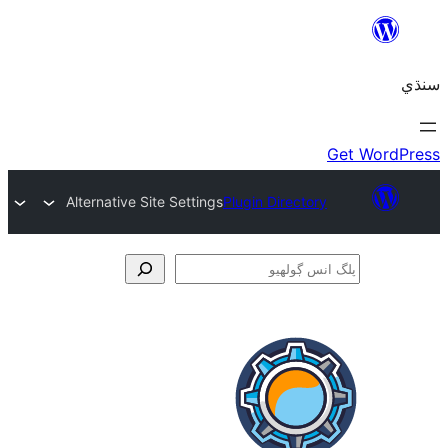
Alternative Site Settings
Plugin Directory
و