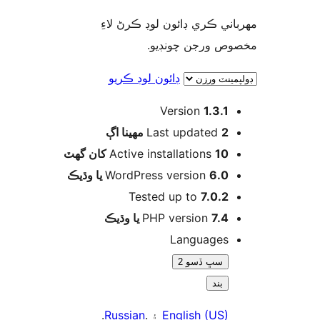
اني ڪري ڊائون لوڊ ڪرڻ لاءِ
وص ورجن چونڊيو
ڊائون لوڊ ڪريو
Version
1.3.1
اڳ
Last updated
2 مهينا
Active installations
10 کان گھٽ
WordPress version
6.0 يا وڌيڪ
Tested up to
7.0.2
PHP version
7.4 يا وڌيڪ
Languages
سڀ ڏسو 2
بند
.
Russian
۽ .
English (US)