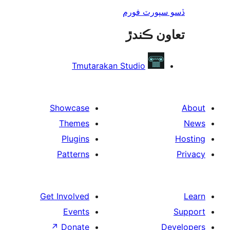
سپورٽ فورم
ون ڪندڙ
Tmutarakan Studio
Showcase
Themes
Plugins
Patterns
Get Involved
Events
↗
Donate
De